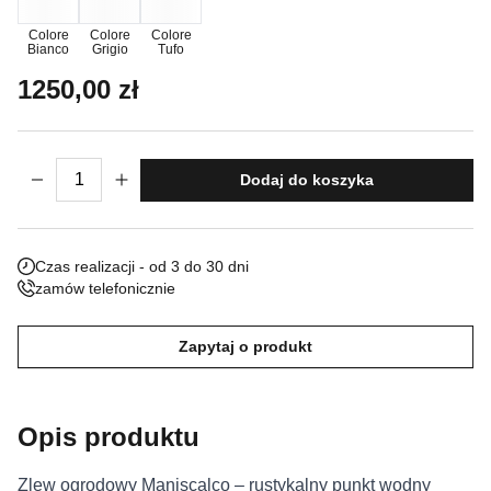
Nieklasyfikowane pliki cookie, to pliki, które są w procesie
Colore
Colore
Colore
Bianco
Grigio
Tufo
klasyfikowania, wraz z dostawcami poszczególnych ciasteczek.
1250,00
zł
Odrzuć
ilość Zlew ogrodowy Maniscalco
Zapisz moje preferencje
Dodaj do koszyka
Akceptuj wszystko
Czas realizacji - od 3 do 30 dni
zamów telefonicznie
Zapytaj o produkt
Opis produktu
Zlew ogrodowy Maniscalco – rustykalny punkt wodny