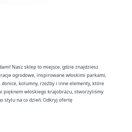
będzie działać w
entyfikację osoby.
 wygląd lub funkcjonowanie
mi! Nasz sklep to miejsce, gdzie znajdziesz
 różni użytkownicy
oracje ogrodowe, inspirowane włoskimi parkami,
 donice, kolumny, rzeźby i inne elementy, które
ni pięknem włoskiego krajobrazu, stworzyliśmy
 stylu na co dzień. Odkryj ofertę
ych. Celem jest
mym bardziej cenne dla