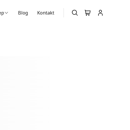
ep
Blog
Kontakt
szukiwarka produktów
Nie posiadasz konta?
Dołącz już
teraz
znościowe i analizować ruch
m społecznościowym,
mi od Ciebie lub