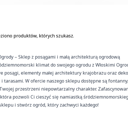
ą kluczowe znaczenie dla podstawowych funkcji witryny i witryna nie 
. Te pliki cookie nie przechowują żadnych danych umożliwiających id
eziono produktów, których szukasz.
ferencji umożliwiają stronie zapamiętanie informacji, które zmieniają
yk lub region, w którym znajduje się użytkownik.
Ogrody – Sklep z posągami i małą architekturą ogrodową
ródziemnomorski klimat do swojego ogrodu z Włoskimi Ogroda
pomagają właścicielem stron internetowych zrozumieć, w jaki sposób
e posągi, elementy małej architektury krajobrazu oraz dek
 gromadząc i zgłaszając anonimowe informacje.
i tarasami. W ofercie naszego sklepu dostępne są fontanny,
Twojej przestrzeni niepowtarzalny charakter. Zafascynowa
 która pozwoli Ci cieszyć się namiastką śródziemnomorskiego
 stosowane są w celu śledzenia użytkowników na stronach internetow
klepu i stwórz ogród, który zachwyci każdego!
 są istotne i interesujące dla poszczególnych użytkowników i tym sa
 strony trzeciej.