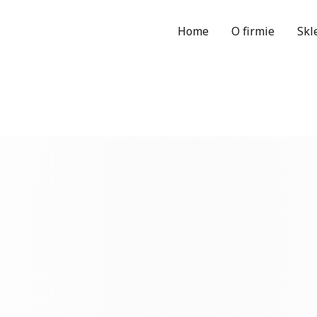
Home
O firmie
Skl
Wy
e do spersonalizowania treści i reklam, aby oferować funkcje społec
cje o tym, jak korzystasz z naszej witryny, udostępniamy partnero
. Partnerzy mogą połączyć te informacje z innymi danymi otrzymany
ania z ich usług.