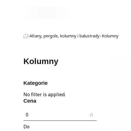
Altany, pergole, kolumny i balustrady
Kolumny
Kolumny
Kategorie
Wykorzystujemy pliki cooki
No filter is applied.
w naszej witrynie. Informa
Cena
reklamowym i analitycznym
uzyskanymi podczas korzyst
zł
Niezbędne
Do