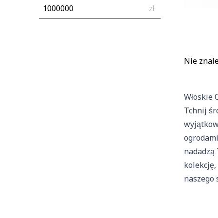
zł
Niezbędne pliki cookie maj
zamierzony sposób bez nich
Preferencje
Nie znal
Pliki cookie dotyczące pre
strony, np. preferowany jęz
Włoskie 
Statystyka
Tchnij ś
Statystyczne pliki cookie 
wyjątkow
zachowują się na stronie,
ogrodami 
nadadzą 
Marketing
kolekcję,
Marketingowe pliki cookie
naszego s
wyświetlanie reklam, które
wydawców i reklamodawców