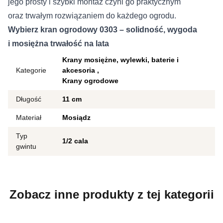
jego prosty i szybki montaż czyni go praktycznym
oraz trwałym rozwiązaniem do każdego ogrodu.
Wybierz kran ogrodowy 0303 – solidność, wygoda
i mosiężna trwałość na lata
Krany mosiężne, wylewki, baterie i
Kategorie
akcesoria
Krany ogrodowe
Długość
11 cm
Materiał
Mosiądz
Typ
1/2 cala
gwintu
Zobacz inne produkty z tej kategorii