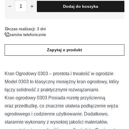
ilość Kran ogrodowy 0303
Dodaj do koszyka
Nieklasyfikowane pliki cookie, to pliki, które są w procesie
klasyfikowania, wraz z dostawcami poszczególnych ciasteczek.
czas realizacji: 3 dni
Odrzuć
zamów telefonicznie
Zapisz moje preferencje
Zapytaj o produkt
Akceptuj wszystko
Kran Ogrodowy 0303 – prostota i trwałość w ogrodzie
Model 0303 to klasyczny mosiężny kran ogrodowy, który
łączy solidność z praktycznymi rozwiązaniami.
Kran ogrodowy 0303 Posiada rozetę przyścienną
oraz przedłużkę, co znacznie ułatwia podłączenie węża
ogrodowego i codzienne użytkowanie. Dodatkowo,
starannie wykonany z wysokiej jakości materiałów,