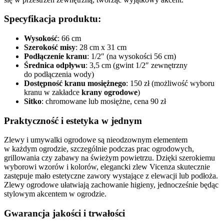
Specyfikacja produktu:
Wysokość
: 66 cm
Szerokość misy
: 28 cm x 31 cm
Podłączenie kranu
: 1/2″ (na wysokości 56 cm)
Średnica odpływu
: 3,5 cm (gwint 1/2″ zewnętrzny
do podłączenia wody)
Dostępność kranu mosiężnego
: 150 zł (możliwość wyboru
kranu w zakładce
krany ogrodowe
)
Sitko
: chromowane lub mosiężne, cena 90 zł
Praktyczność i estetyka w jednym
Zlewy i umywalki ogrodowe są nieodzownym elementem
w każdym ogrodzie, szczególnie podczas prac ogrodowych,
grillowania czy zabawy na świeżym powietrzu. Dzięki szerokiemu
wyborowi wzorów i kolorów, elegancki zlew Vicenza skutecznie
zastępuje mało estetyczne zawory wystające z elewacji lub podłoża.
Zlewy ogrodowe ułatwiają zachowanie higieny, jednocześnie będąc
stylowym akcentem w ogrodzie.
Gwarancja jakości i trwałości