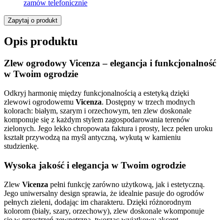
zamów telefonicznie
Zapytaj o produkt
Opis produktu
Zlew ogrodowy Vicenza – elegancja i funkcjonalność
w Twoim ogrodzie
Odkryj harmonię między funkcjonalnością a estetyką dzięki
zlewowi ogrodowemu
Vicenza
. Dostępny w trzech modnych
kolorach: białym, szarym i orzechowym, ten zlew doskonale
komponuje się z każdym stylem zagospodarowania terenów
zielonych. Jego lekko chropowata faktura i prosty, lecz pełen uroku
kształt przywodzą na myśl antyczną, wykutą w kamieniu
studzienkę.
Wysoka jakość i elegancja w Twoim ogrodzie
Zlew
Vicenza
pełni funkcję zarówno użytkową, jak i estetyczną.
Jego uniwersalny design sprawia, że idealnie pasuje do ogrodów
pełnych zieleni, dodając im charakteru. Dzięki różnorodnym
kolorom (biały, szary, orzechowy), zlew doskonale wkomponuje
się w przestrzeń zewnętrzną, tworząc wyjątkowy akcent.