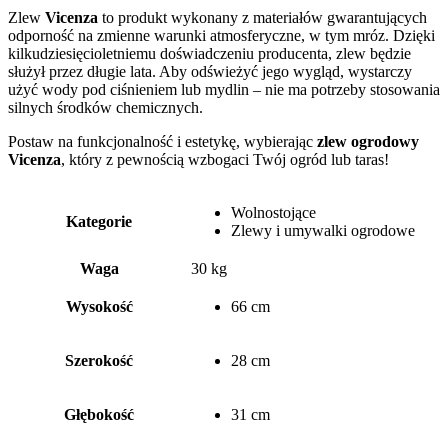
Zlew
Vicenza
to produkt wykonany z materiałów gwarantujących
odporność na zmienne warunki atmosferyczne, w tym mróz. Dzięki
kilkudziesięcioletniemu doświadczeniu producenta, zlew będzie
służył przez długie lata. Aby odświeżyć jego wygląd, wystarczy
użyć wody pod ciśnieniem lub mydlin – nie ma potrzeby stosowania
silnych środków chemicznych.
Postaw na funkcjonalność i estetykę, wybierając
zlew ogrodowy
Vicenza
, który z pewnością wzbogaci Twój ogród lub taras!
Wolnostojące
Kategorie
Zlewy i umywalki ogrodowe
Waga
30 kg
Wysokość
66 cm
Szerokość
28 cm
Głębokość
31 cm