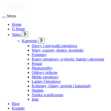
Menu
Home
O firmie
Sklep
Kategorie
Zlewy i umywalki ogrodowe
Wazy, wazony, donice, kwietniki
Fontanny
Krany ogrodowe, wylewki, baterie i akcesoria
Posągi
Płaskorzeźby
Odlewy żeliwne
Meble ogrodowe
Lampy Ogrodowe
Kolumny, Altany, pergole i balustrady
Studnie
Sztuka współczesna
Inne
Blog
Kontakt