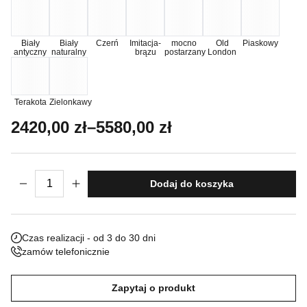
Nieklasyfikowane pliki cookie, to pliki, które są w procesie
klasyfikowania, wraz z dostawcami poszczególnych ciasteczek.
Biały
Biały
Czerń
Imitacja-
mocno
Old
Piaskowy
antyczny
naturalny
brązu
postarzany
London
Odrzuć
Terakota
Zielonkawy
Zapisz moje preferencje
Zakres cen: od 2420,00 zł do 5580,00 z
2420,00
zł
–
5580,00
zł
Akceptuj wszystko
ilość Posąg Emilia
Dodaj do koszyka
Czas realizacji - od 3 do 30 dni
zamów telefonicznie
Zapytaj o produkt