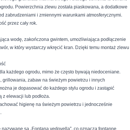
 ogrodu. Powierzchnia zlewu została piaskowana, a dodatkowe
zed zabrudzeniami i zmiennymi warunkami atmosferycznymi.
ść przez cały rok.
ająca wodę, zakończona gwintem, umożliwiająca podłączenie
otwór, w który wystarczy wkręcić kran. Dzięki temu montaż zlewu
ość
dla każdego ogrodu, mimo że często bywają niedoceniane.
 grillowania, zabaw na świeżym powietrzu i innych
można je dopasować do każdego stylu ogrodu i zastąpić
 z elewacji lub podłoża.
achować higienę na świeżym powietrzu i jednocześnie
.
 nazywane są „Fontana vedovella”, co oznacza fontannę