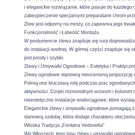
i eleganckie rozwiązanie, które pasuje do każdego
zabezpieczenie specjalnymi preparatami chroni pr
Zlew jest odporny na mrozy, co zapewnia jego trwało
Funkcjonalność i Łatwość Montażu
W postumencie zlewu znajduje się rura doprowadz
do instalacji wodnej. W górnej części znajduje się 
jest prosty i szybki.
Zlewy i Umywalki Ogrodowe – Estetyka i Praktyczn
Zlewy ogrodowe stanowią nieocenioną propozycję 
Pełnią one kluczową rolę podczas prac ogrodowych,
aktywności. Dzięki różnorodnym wzorom i kolorom 
nieestetyczne instalacje wodociągowe, które wystają
Eleganckie zlewy i umywalki ogrodowe pomagają z
stanowią ozdobę, która dodaje charakteru otoczeniu
Włoska Tradycja „Fontana Vedovella”
We Włoszech, tego typu zlewy i umywalki ogrodowe