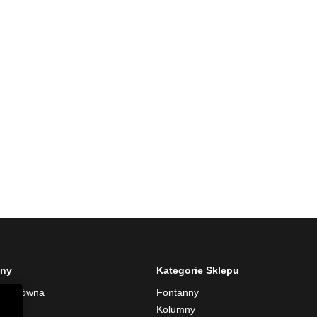
ony
Kategorie Sklepu
na główna
Fontanny
rmie
Kolumny