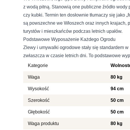
Wykorzystujemy pliki cookie
z wodą pitną. Stanowią one publiczne źródło wody pi
naszej witrynie. Informacje
analitycznym. Partnerzy mo
czy kubki. Termin ten dosłownie tłumaczy się jako 
korzystania z ich usług.
są powszechne we Włoszech oraz innych krajach, pe
turystów i mieszkańców podczas letnich upałów.
Niezbędne
Podstawowe Wyposażenie Każdego Ogrodu
Imię i nazwisko
Niezbędne pliki cookie mają
Zlewy i umywalki ogrodowe stały się standardem w 
sposób bez nich. Te pliki c
zwłaszcza w czasie letnich dni. To podstawowe wyp
E-mail
Kategorie
Wolnost
Preferencje
Waga
80 kg
Pliki cookie dotyczące prefe
Telefon
strony, np. preferowany języ
Wysokość
94 cm
Szerokość
50 cm
Treść
Statystyka
Głębokość
50 cm
Statystyczne pliki cookie p
na stronie, gromadząc i zg
Waga produktu
80 kg
Wyrażam zgodę na przetwarza