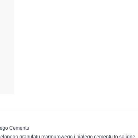
ałego Cementu
ielonego granulatu marmurowego i białego cementu to solidne