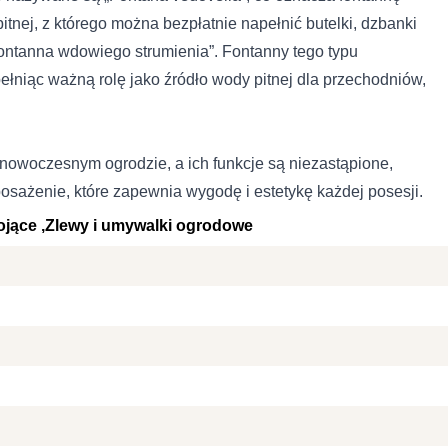
 do spersonalizowania treści i reklam, aby oferować funkcje społeczno
tnej, z którego można bezpłatnie napełnić butelki, dzbanki
 o tym, jak korzystasz z naszej witryny, udostępniamy partnerom społ
gą połączyć te informacje z innymi danymi otrzymanymi od Ciebie lub
„fontanna wdowiego strumienia”. Fontanny tego typu
łniąc ważną rolę jako źródło wody pitnej dla przechodniów,
 kluczowe znaczenie dla podstawowych funkcji witryny i witryna nie bę
nowoczesnym ogrodzie, a ich funkcje są niezastąpione,
ookie nie przechowują żadnych danych umożliwiających identyfikację os
osażenie, które zapewnia wygodę i estetykę każdej posesji.
ojące
Zlewy i umywalki ogrodowe
rencji umożliwiają stronie zapamiętanie informacji, które zmieniają wy
k lub region, w którym znajduje się użytkownik.
omagają właścicielem stron internetowych zrozumieć, w jaki sposób róż
łaszając anonimowe informacje.
nie przez firmę PATCH POLSKA SPÓŁKA Z O.O. moich danych osobowy