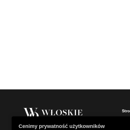
Str
Stro
Cenimy prywatność użytkowników
O fi