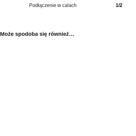
ochronie danych osobowych w z
Marketing
Podłączenie w calach
1/2
Marketingowe pliki cookie 
reklam, które są istotne i 
reklamodawców strony trzec
Może spodoba się również…
Nieklasyfikowane
Nieklasyfikowane pliki cooki
Odrzuć