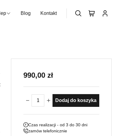
lep
Blog
Kontakt
zukiwarka produktów
Nie posiadasz konta?
Dołącz już
teraz
990,00
zł
dowe
ilość Zlew Ogrodowy Caserta
Dodaj do koszyka
Czas realizacji - od 3 do 30 dni
zamów telefonicznie