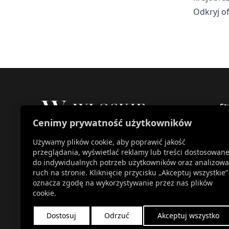
Odkryj o
St
Cenimy prywatność użytkowników
St
O 
Używamy plików cookie, aby poprawić jakość
Właścicielem marki Włoskie Ogrody jest
Ko
przeglądania, wyświetlać reklamy lub treści dostosowan
Patch Polska sp. z o.o.
Ak
do indywidualnych potrzeb użytkowników oraz analizowa
+48 734 106 149
Sk
ruch na stronie. Kliknięcie przycisku „Akceptuj wszystkie”
info@wloskie-ogrody.pl
oznacza zgodę na wykorzystywanie przez nas plików
cookie.
Dostosuj
Odrzuć
Akceptuj wszystko