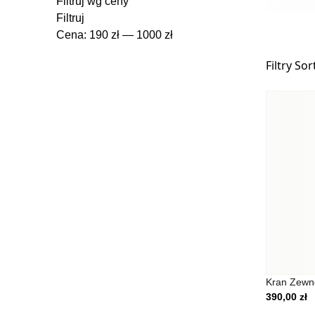
Filtruj wg ceny
Cena min
Cena max
Filtruj
Cena:
190 zł
—
1000 zł
Filtry
Sor
Wykorzystujemy pliki cook
ruch w naszej witrynie. I
reklamowym i analityczny
Kran Zewn
uzyskanymi podczas korzys
390,00
zł