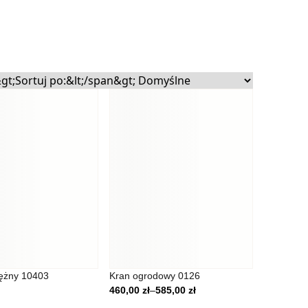
ecznościowe i analizować
rtnerom społecznościowym,
nymi od Ciebie lub
ężny 10403
Kran ogrodowy 0126
Zakres cen: od 460,00 zł do 585,00 zł
460,00
zł
–
585,00
zł