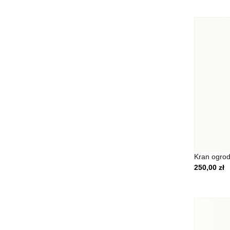
Niezbędne
Niezbędne pliki cookie ma
zamierzony sposób bez nic
Preferencje
Pliki cookie dotyczące pre
funkcjonowanie strony, np
Statystyka
Statystyczne pliki cookie
Kran ogro
zachowują się na stronie,
250,00
zł
Marketing
Marketingowe pliki cookie
wyświetlanie reklam, któr
wydawców i reklamodawców