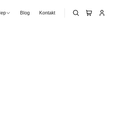
lep
Blog
Kontakt
zukiwarka produktów
Nie posiadasz konta?
Dołącz już
teraz