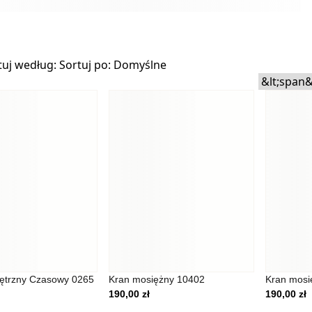
tuj według:
Sortuj po:
Domyślne
ie do spersonalizowania treści i reklam, aby oferować funkcje społ
nformacje o tym, jak korzystasz z naszej witryny, udostępniamy pa
m. Partnerzy mogą połączyć te informacje z innymi danymi otrzyma
ętrzny Czasowy 0265
Kran mosiężny 10402
Kran mosi
tania z ich usług.
190,00
zł
190,00
zł