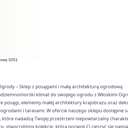
kie, to pliki, które są w procesie klasyfikowania, wraz z dostawcam
Zapisz moje preferencje
Akc
dowy 0251
Ogrody – Sklep z posągami i małą architekturą ogrodową
ródziemnomorski klimat do swojego ogrodu z Włoskimi Ogrod
e posągi, elementy małej architektury krajobrazu oraz de
ogrodami i tarasami. W ofercie naszego sklepu dostępne są
, które nadadzą Twojej przestrzeni niepowtarzalny charak
u, stworzyliśmy kolekcję, która pozwoli Ci cieszyć się nam