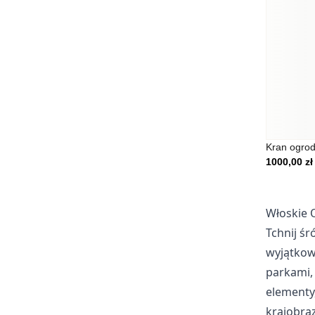
Nieklasyfikowane
Nieklasyfikowane pliki coo
ciasteczek.
Odrzuć
Kran ogro
1000,00
zł
Włoskie 
Tchnij ś
wyjątkow
parkami, 
elementy
krajobraz