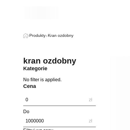
Produkty
Kran ozdobny
kran ozdobny
Kategorie
No filter is applied.
Cena
zł
Do
zł