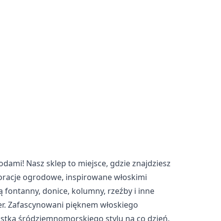
i poszczególnych
eptuj wszystko
ami! Nasz sklep to miejsce, gdzie znajdziesz
koracje ogrodowe, inspirowane włoskimi
 fontanny, donice, kolumny, rzeźby i inne
ter. Zafascynowani pięknem włoskiego
iastką śródziemnomorskiego stylu na co dzień.