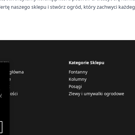
fertę naszego sklepu i stwórz ogród, który zachwyci każdeg
rony
Kategorie Sklepu
rona główna
Fontanny
firmie
Kolumny
ntakt
Posągi
e
tualności
Zlewy i umywalki ogrodowe
ć
lep