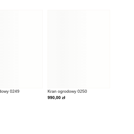
nie będzie działać w
 identyfikację osoby.
ją wygląd lub
b różni użytkownicy
dowy 0249
Kran ogrodowy 0250
990,00
zł
owych. Celem jest
 samym bardziej cenne dla