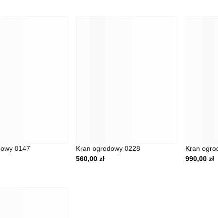
ją kluczowe znaczenie dla podstawowych funkcji witryny i witryna 
h. Te pliki cookie nie przechowują żadnych danych umożliwiających
ferencji umożliwiają stronie zapamiętanie informacji, które zmienia
. preferowany język lub region, w którym znajduje się użytkownik.
 pomagają właścicielem stron internetowych zrozumieć, w jaki sposó
dowy 0147
Kran ogrodowy 0228
Kran ogro
 gromadząc i zgłaszając anonimowe informacje.
560,00
zł
990,00
zł
 stosowane są w celu śledzenia użytkowników na stronach internet
e są istotne i interesujące dla poszczególnych użytkowników i tym
 strony trzeciej.