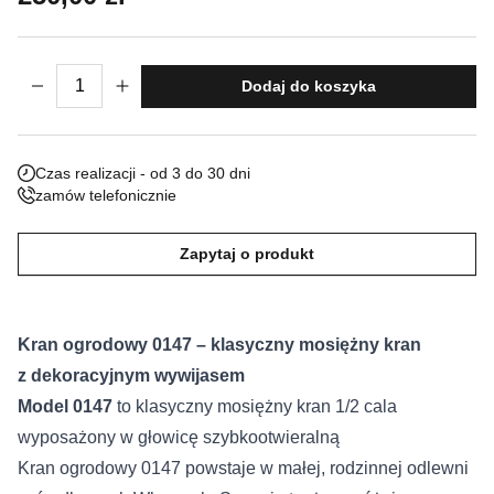
Nieklasyfikowane pliki cookie, to pliki, które są w procesie
klasyfikowania, wraz z dostawcami poszczególnych ciasteczek.
ilość Kran ogrodowy 0147
Dodaj do koszyka
Odrzuć
Zapisz moje preferencje
Czas realizacji - od 3 do 30 dni
zamów telefonicznie
Akceptuj wszystko
Zapytaj o produkt
Kran ogrodowy 0147 – klasyczny mosiężny kran
z dekoracyjnym wywijasem
Model 0147
to klasyczny mosiężny kran 1/2 cala
wyposażony w głowicę szybkootwieralną
Kran ogrodowy 0147 powstaje w małej, rodzinnej odlewni