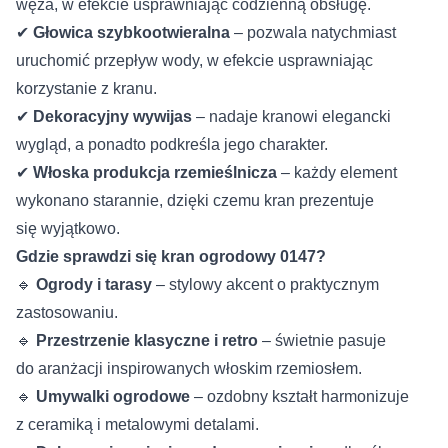
węża, w efekcie usprawniając codzienną obsługę.
✔
Głowica szybkootwieralna
– pozwala natychmiast
uruchomić przepływ wody, w efekcie usprawniając
korzystanie z kranu.
✔
Dekoracyjny wywijas
– nadaje kranowi elegancki
wygląd, a ponadto podkreśla jego charakter.
✔
Włoska produkcja rzemieślnicza
– każdy element
wykonano starannie, dzięki czemu kran prezentuje
się wyjątkowo.
Gdzie sprawdzi się kran ogrodowy 0147?
🔹
Ogrody i tarasy
– stylowy akcent o praktycznym
zastosowaniu.
🔹
Przestrzenie klasyczne i retro
– świetnie pasuje
do aranżacji inspirowanych włoskim rzemiosłem.
🔹
Umywalki ogrodowe
– ozdobny kształt harmonizuje
z ceramiką i metalowymi detalami.