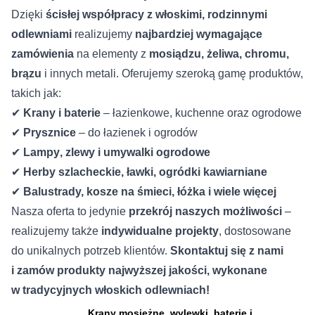
Dzięki
ścisłej współpracy z włoskimi, rodzinnymi
odlewniami
realizujemy
najbardziej wymagające
zamówienia
na elementy z
mosiądzu, żeliwa, chromu,
brązu
i innych metali. Oferujemy szeroką gamę produktów,
takich jak:
✔
Krany i baterie
– łazienkowe, kuchenne oraz ogrodowe
✔
Prysznice
– do łazienek i ogrodów
✔
Lampy
,
zlewy i umywalki ogrodowe
✔
Herby szlacheckie
, ławki, ogródki kawiarniane
✔
Balustrady, kosze na śmieci, łóżka i wiele więcej
Nasza oferta to jedynie
przekrój naszych możliwości
–
realizujemy także
indywidualne projekty
, dostosowane
do unikalnych potrzeb klientów.
Skontaktuj się z nami
i zamów produkty najwyższej jakości, wykonane
w tradycyjnych włoskich odlewniach!
Krany mosiężne, wylewki, baterie i