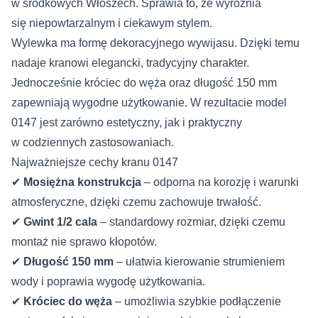
w środkowych Włoszech. Sprawia to, że wyróżnia
się niepowtarzalnym i ciekawym stylem.
Wylewka ma formę dekoracyjnego wywijasu. Dzięki temu
nadaje kranowi elegancki, tradycyjny charakter.
Jednocześnie króciec do węża oraz długość 150 mm
zapewniają wygodne użytkowanie. W rezultacie model
0147 jest zarówno estetyczny, jak i praktyczny
w codziennych zastosowaniach.
Najważniejsze cechy kranu 0147
✔
Mosiężna konstrukcja
– odporna na korozję i warunki
atmosferyczne, dzięki czemu zachowuje trwałość.
✔
Gwint 1/2 cala
– standardowy rozmiar, dzięki czemu
montaż nie sprawo kłopotów.
✔
Długość 150 mm
– ułatwia kierowanie strumieniem
wody i poprawia wygodę użytkowania.
✔
Króciec do węża
– umożliwia szybkie podłączenie