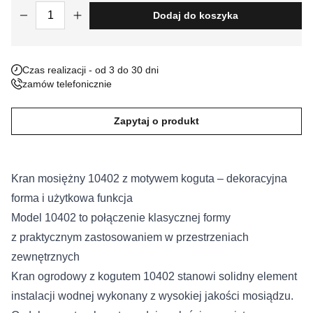
ilość Kran mosiężny 10402
Dodaj do koszyka
Nieklasyfikowane pliki cookie, to pliki, które są w procesie
klasyfikowania, wraz z dostawcami poszczególnych ciasteczek.
Czas realizacji - od 3 do 30 dni
Odrzuć
zamów telefonicznie
Zapisz moje preferencje
Zapytaj o produkt
Akceptuj wszystko
Kran mosiężny 10402 z motywem koguta – dekoracyjna
forma i użytkowa funkcja
Model 10402 to połączenie klasycznej formy
z praktycznym zastosowaniem w przestrzeniach
zewnętrznych
Kran ogrodowy z kogutem 10402 stanowi solidny element
instalacji wodnej wykonany z wysokiej jakości mosiądzu.