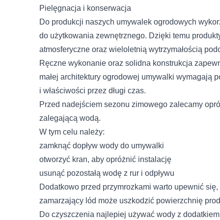
analitycznym. Partnerzy mo
Pielęgnacja i konserwacja
korzystania z ich usług.
Do produkcji naszych umywalek ogrodowych wykorz
do użytkowania zewnętrznego. Dzięki temu produkty
Niezbędne
atmosferyczne oraz wieloletnią wytrzymałością po
Imię i nazwisko
Niezbędne pliki cookie mają
Ręczne wykonanie oraz solidna konstrukcja zapewn
sposób bez nich. Te pliki c
małej architektury ogrodowej umywalki wymagają 
E-mail
i właściwości przez długi czas.
Preferencje
Przed nadejściem sezonu zimowego zalecamy opróżn
Pliki cookie dotyczące prefe
Telefon
zalegającą wodą.
strony, np. preferowany języ
W tym celu należy:
zamknąć dopływ wody do umywalki
Treść
Statystyka
otworzyć kran, aby opróżnić instalację
Statystyczne pliki cookie p
usunąć pozostałą wodę z rur i odpływu
na stronie, gromadząc i zg
Dodatkowo przed przymrozkami warto upewnić się,
Wyrażam zgodę na przetwarza
ochronie danych osobowych w z
zamarzający lód może uszkodzić powierzchnię prod
Marketing
Do czyszczenia najlepiej używać wody z dodatkiem 