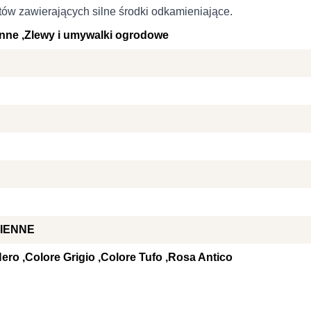
stosowane są w celu śledzenia użytkowników na stronach internetowych.
tów zawierających silne środki odkamieniające.
interesujące dla poszczególnych użytkowników i tym samym bardziej ce
iej.
enne
Zlewy i umywalki ogrodowe
e, to pliki, które są w procesie klasyfikowania, wraz z dostawcami posz
Zapisz moje preferencje
Ak
IENNE
Nero
Colore Grigio
Colore Tufo
Rosa Antico