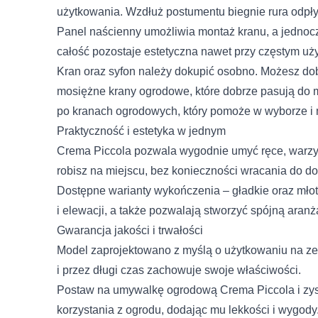
użytkowania. Wzdłuż postumentu biegnie rura odpł
Panel naścienny umożliwia montaż kranu, a jednoc
całość pozostaje estetyczna nawet przy częstym uż
Kran oraz syfon należy dokupić osobno. Możesz dobr
mosiężne krany ogrodowe
, które dobrze pasują d
po kranach ogrodowych
, który pomoże w wyborze i
Praktyczność i estetyka w jednym
Crema Piccola pozwala wygodnie umyć ręce, warzy
robisz na miejscu, bez konieczności wracania do d
Dostępne warianty wykończenia – gładkie oraz mło
i elewacji, a także pozwalają stworzyć spójną aranż
Gwarancja jakości i trwałości
Model zaprojektowano z myślą o użytkowaniu na z
i przez długi czas zachowuje swoje właściwości.
Postaw na umywalkę ogrodową Crema Piccola i zysk
Wykorzystujemy pliki cookie
naszej witrynie. Informacje
korzystania z ogrodu, dodając mu lekkości i wygody