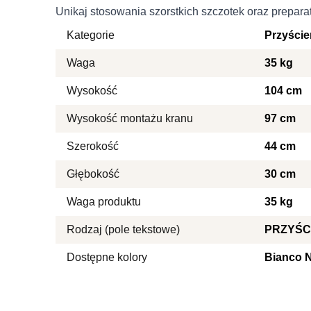
Marketingowe pliki cookie 
Unikaj stosowania szorstkich szczotek oraz prepara
reklam, które są istotne i 
reklamodawców strony trzec
Kategorie
Przyści
Waga
35 kg
Nieklasyfikowane
Wysokość
104 cm
Nieklasyfikowane pliki cooki
Wysokość montażu kranu
97 cm
Odrzuć
Szerokość
44 cm
Głębokość
30 cm
Waga produktu
35 kg
Rodzaj (pole tekstowe)
PRZYŚC
Dostępne kolory
Bianco 