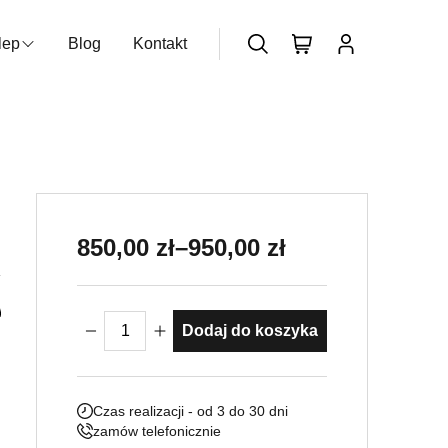
lep
Blog
Kontakt
zukiwarka produktów
Nie posiadasz konta?
Dołącz już
teraz
Zakres cen: od 850,00 zł do 950,0
850,00
zł
–
950,00
zł
owe
ilość Umywalka ogrodowa Crema Piccola
Dodaj do koszyka
Czas realizacji - od 3 do 30 dni
zamów telefonicznie