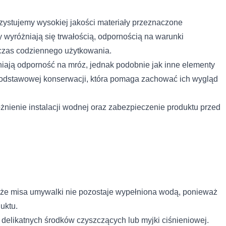
gą połączyć te informacje z innymi danymi otrzymanymi od Ciebie lub
ystujemy wysokiej jakości materiały przeznaczone
 wyróżniają się trwałością, odpornością na warunki
dczas codziennego użytkowania.
 kluczowe znaczenie dla podstawowych funkcji witryny i witryna nie bę
iają odporność na mróz, jednak podobnie jak inne elementy
ookie nie przechowują żadnych danych umożliwiających identyfikację os
podstawowej konserwacji, która pomaga zachować ich wygląd
ienie instalacji wodnej oraz zabezpieczenie produktu przed
rencji umożliwiają stronie zapamiętanie informacji, które zmieniają wy
k lub region, w którym znajduje się użytkownik.
omagają właścicielem stron internetowych zrozumieć, w jaki sposób róż
łaszając anonimowe informacje.
 że misa umywalki nie pozostaje wypełniona wodą, ponieważ
nie przez firmę PATCH POLSKA SPÓŁKA Z O.O. moich danych osobowy
wiązku z udzieleniem odpowiedzi na zapytanie wysłane przez formula
uktu.
delikatnych środków czyszczących lub myjki ciśnieniowej.