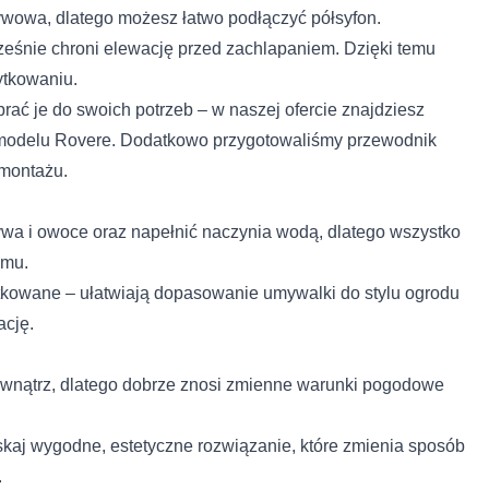
ywowa, dlatego możesz łatwo podłączyć półsyfon.
ześnie chroni elewację przed zachlapaniem. Dzięki temu
ytkowaniu.
ać je do swoich potrzeb – w naszej ofercie znajdziesz
o modelu Rovere. Dodatkowo przygotowaliśmy
przewodnik
 montażu.
wa i owoce oraz napełnić naczynia wodą, dlatego wszystko
omu.
tkowane – ułatwiają dopasowanie umywalki do stylu ogrodu
ację.
ewnątrz, dlatego dobrze znosi zmienne warunki pogodowe
aj wygodne, estetyczne rozwiązanie, które zmienia sposób
 do spersonalizowania treści i reklam, aby oferować funkcje społeczno
 o tym, jak korzystasz z naszej witryny, udostępniamy partnerom społ
.