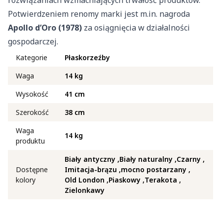
rozwiązaniach wzmacniających trwałość produktów.
Potwierdzeniem renomy marki jest m.in. nagroda
Apollo d’Oro (1978)
za osiągnięcia w działalności
gospodarczej.
Kategorie
Płaskorzeźby
Waga
14 kg
Wysokość
41 cm
Szerokość
38 cm
Waga
14 kg
produktu
Biały antyczny
Biały naturalny
Czarny
Dostępne
Imitacja-brązu
mocno postarzany
kolory
Old London
Piaskowy
Terakota
Zielonkawy