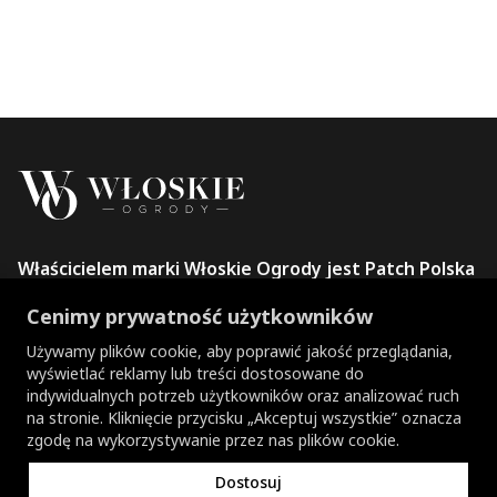
Właścicielem marki Włoskie Ogrody jest Patch Polska
sp. z o.o.
Cenimy prywatność użytkowników
+48 734 106 149
info@wloskie-ogrody.pl
Używamy plików cookie, aby poprawić jakość przeglądania,
wyświetlać reklamy lub treści dostosowane do
Strony
indywidualnych potrzeb użytkowników oraz analizować ruch
na stronie. Kliknięcie przycisku „Akceptuj wszystkie” oznacza
Kategorie Sklepu
zgodę na wykorzystywanie przez nas plików cookie.
Dostosuj
Informacje