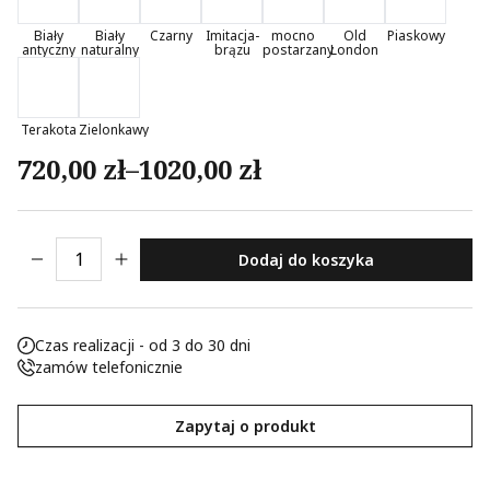
Nieklasyfikowane pliki cookie, to pliki, które są w procesie
Biały
Biały
Czarny
Imitacja-
mocno
Old
Piaskowy
antyczny
naturalny
brązu
postarzany
London
klasyfikowania, wraz z dostawcami poszczególnych
ciasteczek.
Terakota
Zielonkawy
Odrzuć
Zakres cen: od 720,00 zł do 1020,00 z
720,00
zł
–
1020,00
zł
Zapisz moje preferencje
Akceptuj wszystko
ilość Płaskorzeźba Scenka Egipska
Dodaj do koszyka
Czas realizacji - od 3 do 30 dni
zamów telefonicznie
Zapytaj o produkt