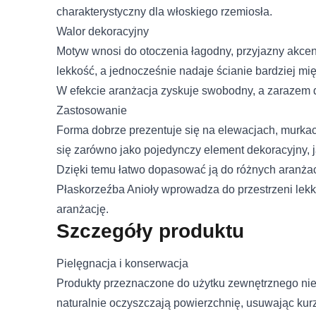
charakterystyczny dla włoskiego rzemiosła.
Walor dekoracyjny
Motyw wnosi do otoczenia łagodny, przyjazny akcen
lekkość, a jednocześnie nadaje ścianie bardziej mięk
Wykorzystujemy pliki cookie
naszej witrynie. Informacje
W efekcie aranżacja zyskuje swobodny, a zarazem
analitycznym. Partnerzy mo
Zastosowanie
korzystania z ich usług.
Forma dobrze prezentuje się na elewacjach, murka
się zarówno jako pojedynczy element dekoracyjny, j
Niezbędne
Dzięki temu łatwo dopasować ją do różnych aranżacj
Imię i nazwisko
Niezbędne pliki cookie mają
Płaskorzeźba Anioły wprowadza do przestrzeni lekko
sposób bez nich. Te pliki c
aranżację.
E-mail
Szczegóły produktu
Preferencje
Pliki cookie dotyczące prefe
Pielęgnacja i konserwacja
Telefon
strony, np. preferowany języ
Produkty przeznaczone do użytku zewnętrznego ni
naturalnie oczyszczają powierzchnię, usuwając kur
Treść
Statystyka