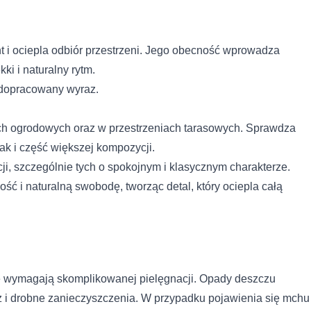
t i ociepla odbiór przestrzeni. Jego obecność wprowadza
ki i naturalny rytm.
 do spersonalizowania treści i reklam, aby oferować funkcje społeczno
 o tym, jak korzystasz z naszej witryny, udostępniamy partnerom społ
 dopracowany wyraz.
gą połączyć te informacje z innymi danymi otrzymanymi od Ciebie lub
ch ogrodowych oraz w przestrzeniach tarasowych. Sprawdza
ak i część większej kompozycji.
i, szczególnie tych o spokojnym i klasycznym charakterze.
 kluczowe znaczenie dla podstawowych funkcji witryny i witryna nie bę
ść i naturalną swobodę, tworząc detal, który ociepla całą
ookie nie przechowują żadnych danych umożliwiających identyfikację os
rencji umożliwiają stronie zapamiętanie informacji, które zmieniają wy
k lub region, w którym znajduje się użytkownik.
e wymagają skomplikowanej pielęgnacji. Opady deszczu
z i drobne zanieczyszczenia. W przypadku pojawienia się mchu