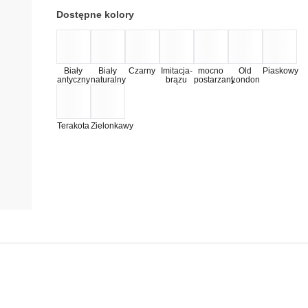
Dostępne kolory
Biały
Biały
Czarny
Imitacja-
mocno
Old
Piaskowy
antyczny
naturalny
brązu
postarzany
London
Terakota
Zielonkawy