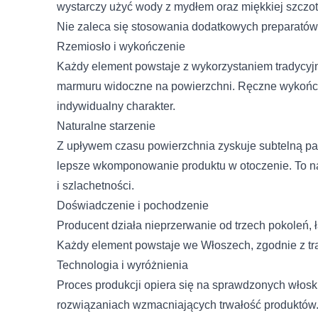
wystarczy użyć wody z mydłem oraz miękkiej szczot
Statystyczne pliki cookie p
Nie zaleca się stosowania dodatkowych preparatów
na stronie, gromadząc i zg
Rzemiosło i wykończenie
Wyrażam zgodę na przetwarza
Każdy element powstaje z wykorzystaniem tradycyjne
ochronie danych osobowych w z
Marketing
marmuru widoczne na powierzchni. Ręczne wykończe
Marketingowe pliki cookie 
indywidualny charakter.
reklam, które są istotne i 
Naturalne starzenie
reklamodawców strony trzec
Z upływem czasu powierzchnia zyskuje subtelną paty
lepsze wkomponowanie produktu w otoczenie. To nat
Nieklasyfikowane
i szlachetności.
Nieklasyfikowane pliki cooki
Doświadczenie i pochodzenie
Producent działa nieprzerwanie od trzech pokoleń, ł
Odrzuć
Każdy element powstaje we Włoszech, zgodnie z trad
Technologia i wyróżnienia
Proces produkcji opiera się na sprawdzonych włosk
rozwiązaniach wzmacniających trwałość produktów.