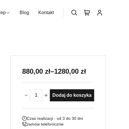
lep
Blog
Kontakt
zukiwarka produktów
Nie posiadasz konta?
Dołącz już
teraz
Zakres cen: od 880,00 zł do 1280
880,00
zł
–
1280,00
zł
ilość Płaskorzeźba Anioły
Dodaj do koszyka
Czas realizacji - od 3 do 30 dni
zamów telefonicznie