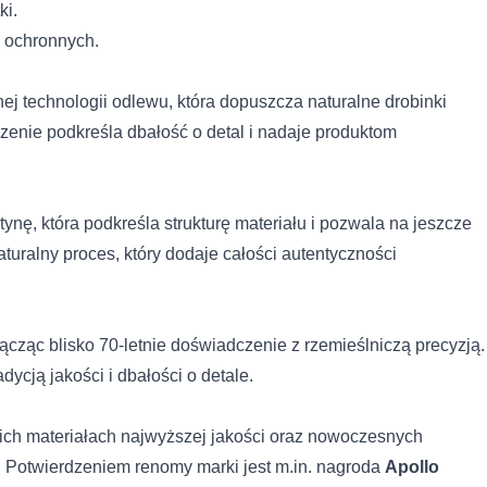
ki.
omagają właścicielem stron internetowych zrozumieć, w jaki sposób róż
 ochronnych.
łaszając anonimowe informacje.
nie przez firmę PATCH POLSKA SPÓŁKA Z O.O. moich danych osobowy
j technologii odlewu, która dopuszcza naturalne drobinki
wiązku z udzieleniem odpowiedzi na zapytanie wysłane przez formula
nie podkreśla dbałość o detal i nadaje produktom
stosowane są w celu śledzenia użytkowników na stronach internetowych.
interesujące dla poszczególnych użytkowników i tym samym bardziej ce
iej.
nę, która podkreśla strukturę materiału i pozwala na jeszcze
uralny proces, który dodaje całości autentyczności
e, to pliki, które są w procesie klasyfikowania, wraz z dostawcami posz
ącząc blisko 70-letnie doświadczenie z rzemieślniczą precyzją.
Zapisz moje preferencje
Ak
ycją jakości i dbałości o detale.
ich materiałach najwyższej jakości oraz nowoczesnych
 Potwierdzeniem renomy marki jest m.in. nagroda
Apollo