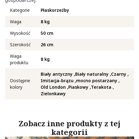
gospodarczej.
Kategorie
Płaskorzeźby
Waga
8 kg
Wysokość
50 cm
Szerokość
26 cm
Waga
8 kg
produktu
Biały antyczny
Biały naturalny
Czarny
Dostępne
Imitacja-brązu
mocno postarzany
kolory
Old London
Piaskowy
Terakota
Zielonkawy
Zobacz inne produkty z tej
kategorii