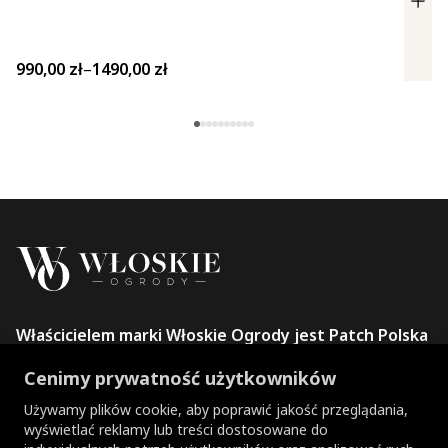
Zakres cen: od 990,00 zł do 1490,00 zł
990,00
zł
–
1490,00
zł
Właścicielem marki Włoskie Ogrody jest Patch Polska
sp. z o.o.
Cenimy prywatność użytkowników
+48 734 106 149
info@wloskie-ogrody.pl
Używamy plików cookie, aby poprawić jakość przeglądania,
wyświetlać reklamy lub treści dostosowane do
Strony