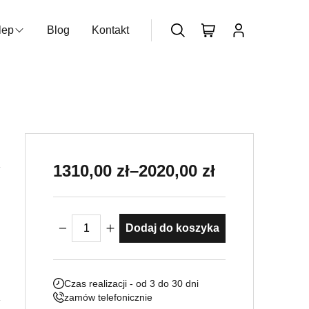
lep
Blog
Kontakt
zukiwarka produktów
Nie posiadasz konta?
Dołącz już
teraz
Zakres cen: od 1310,00 zł do 202
1310,00
zł
–
2020,00
zł
ilość Rzeźba ogrodowa Pies
Dodaj do koszyka
Czas realizacji - od 3 do 30 dni
zamów telefonicznie