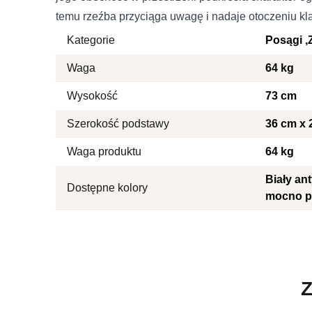
Nieklasyfikowane
temu rzeźba przyciąga uwagę i nadaje otoczeniu k
Kategorie
Posągi
Nieklasyfikowane pliki cooki
Waga
64 kg
Odrzuć
Wysokość
73 cm
Szerokość podstawy
36 cm x 
Waga produktu
64 kg
Biały an
Dostępne kolory
mocno p
Z