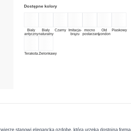
Dostępne kolory
Biały
Biały
Czarny
Imitacja-
mocno
Old
Piaskowy
antyczny
naturalny
brązu
postarzany
London
Terakota
Zielonkawy
wierzę stanowi elegancką ozdobę, która urzeka dostojną formą