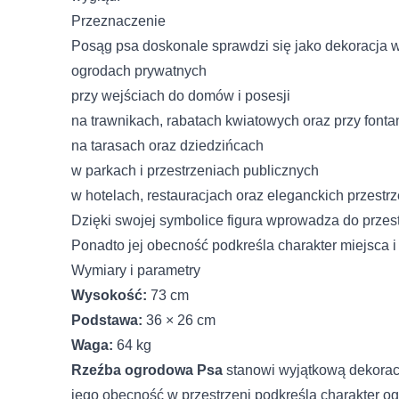
Niezbędne
Przeznaczenie
Imię i nazwisko
Niezbędne pliki cookie mają
Posąg psa doskonale sprawdzi się jako dekoracja w
sposób bez nich. Te pliki c
ogrodach prywatnych
E-mail
przy wejściach do domów i posesji
Preferencje
na trawnikach, rabatach kwiatowych oraz przy font
Pliki cookie dotyczące prefe
Telefon
na tarasach oraz dziedzińcach
strony, np. preferowany języ
w parkach i przestrzeniach publicznych
w hotelach, restauracjach oraz eleganckich przest
Treść
Statystyka
Dzięki swojej symbolice figura wprowadza do przest
Statystyczne pliki cookie p
Ponadto jej obecność podkreśla charakter miejsca i
na stronie, gromadząc i zg
Wymiary i parametry
Wyrażam zgodę na przetwarza
ochronie danych osobowych w z
Wysokość:
73 cm
Marketing
Podstawa:
36 × 26 cm
Marketingowe pliki cookie 
Waga:
64 kg
reklam, które są istotne i 
Rzeźba ogrodowa Psa
stanowi wyjątkową dekorac
reklamodawców strony trzec
jego obecność w przestrzeni podkreśla charakter o