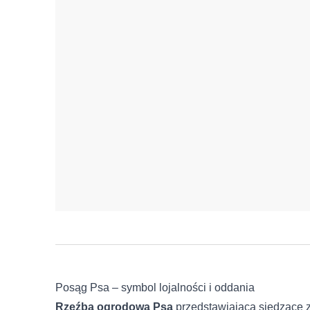
Posąg Psa – symbol lojalności i oddania
Rzeźba ogrodowa Psa
przedstawiająca siedzące z