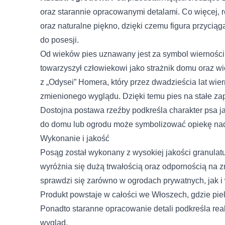
oraz starannie opracowanymi detalami. Co więcej, r
oraz naturalne piękno, dzięki czemu figura przyciąg
do posesji.
Od wieków pies uznawany jest za symbol wierności
towarzyszył człowiekowi jako strażnik domu oraz wie
z „Odysei” Homera, który przez dwadzieścia lat wi
zmienionego wyglądu. Dzięki temu pies na stałe zapi
Dostojna postawa rzeźby podkreśla charakter psa ja
do domu lub ogrodu może symbolizować opiekę na
Wykonanie i jakość
Posąg został wykonany z wysokiej jakości granulat
wyróżnia się dużą trwałością oraz odpornością na 
Wykorzystujemy pliki cookie
naszej witrynie. Informacje
sprawdzi się zarówno w ogrodach prywatnych, jak i
analitycznym. Partnerzy mo
Produkt powstaje w całości we Włoszech, gdzie piel
korzystania z ich usług.
Ponadto staranne opracowanie detali podkreśla real
wygląd.