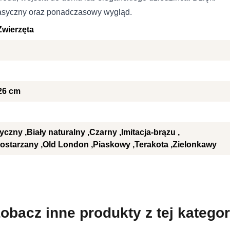
lasyczny oraz ponadczasowy wygląd.
Zwierzęta
e, to pliki, które są w procesie klasyfikowania, wraz z dostawcami posz
Zapisz moje preferencje
Ak
26 cm
tyczny
Biały naturalny
Czarny
Imitacja-brązu
ostarzany
Old London
Piaskowy
Terakota
Zielonkawy
obacz inne produkty z tej kategor