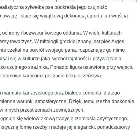
ealistyczna sylwetka psa podkreśla jego czujność
a uwagę i staje się wyjątkową dekoracją ogrodu lub wejścia
, ochrony i bezwarunkowego oddania. W wielu kulturach
rny towarzysz. W mitologii greckiej znany jest pies Argos
ernie czekał na powrót swojego pana, rozpoznając go mimo
sał się w kulturze jako symbol lojalności i przywiązania.
ko czujnego strażnika. Ponadto figura ustawiona przy wejściu
d domownikami oraz poczucie bezpieczeństwa.
u marmuru karraryjskiego oraz białego cementu, dlatego
zmienne warunki atmosferyczne. Dzięki temu rzeźba doskonale
 do spersonalizowania treści i reklam, aby oferować funkcje społeczno
 o tym, jak korzystasz z naszej witryny, udostępniamy partnerom społ
 w innych przestrzeniach zewnętrznych.
gą połączyć te informacje z innymi danymi otrzymanymi od Ciebie lub
ęgnuje się wielowiekową tradycję rzemiosła artystycznego.
istyczną formę rzeźby i nadaje jej elegancki, ponadczasowy