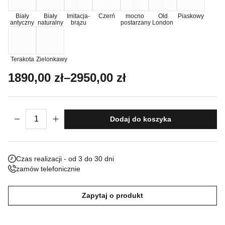
Nieklasyfikowane pliki cookie, to pliki, które są w procesie
Biały
Biały
Imitacja-
Czerń
mocno
Old
Piaskowy
antyczny
naturalny
brązu
postarzany
London
klasyfikowania, wraz z dostawcami poszczególnych ciasteczek.
Odrzuć
Terakota
Zielonkawy
Zakres cen: od 1890,00 zł do 2950,00 z
1890,00
zł
–
2950,00
zł
Zapisz moje preferencje
Akceptuj wszystko
ilość Posąg Para Lwów
Dodaj do koszyka
Czas realizacji - od 3 do 30 dni
zamów telefonicznie
Zapytaj o produkt