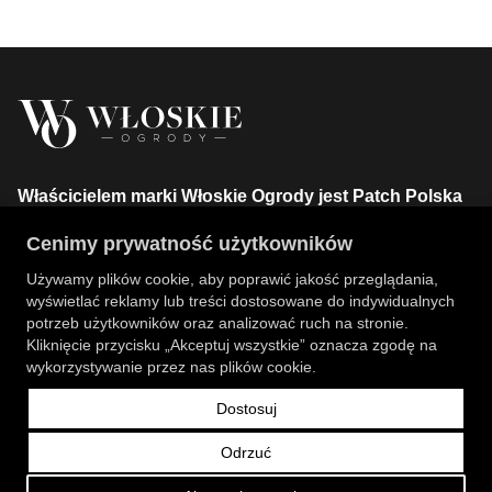
Właścicielem marki Włoskie Ogrody jest Patch Polska
sp. z o.o.
Cenimy prywatność użytkowników
+48 734 106 149
info@wloskie-ogrody.pl
Używamy plików cookie, aby poprawić jakość przeglądania,
wyświetlać reklamy lub treści dostosowane do indywidualnych
Strony
potrzeb użytkowników oraz analizować ruch na stronie.
Kliknięcie przycisku „Akceptuj wszystkie” oznacza zgodę na
Kategorie Sklepu
wykorzystywanie przez nas plików cookie.
Dostosuj
Informacje
Odrzuć