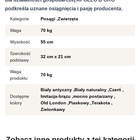
podkreśla uznane osiągnięcia i pasję producenta.
Kategorie
Posągi
Zwierzęta
Waga
70 kg
Wysokość
55 cm
Szerokość
32 cm x 21 cm
podstawy
Waga
70 kg
produktu
Biały antyczny
Biały naturalny
Czerń
Dostępne
Imitacja-brązu
mocno postarzany
kolory
Old London
Piaskowy
Terakota
Zielonkawy
Zobacz inne produkty z tej kategorii