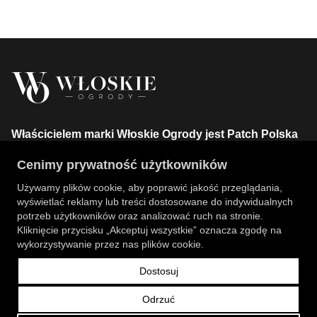
Właścicielem marki Włoskie Ogrody jest Patch Polska
sp. z o.o.
Cenimy prywatność użytkowników
+48 734 106 149
info@wloskie-ogrody.pl
Używamy plików cookie, aby poprawić jakość przeglądania,
wyświetlać reklamy lub treści dostosowane do indywidualnych
Strony
potrzeb użytkowników oraz analizować ruch na stronie.
Kliknięcie przycisku „Akceptuj wszystkie” oznacza zgodę na
Kategorie Sklepu
wykorzystywanie przez nas plików cookie.
Dostosuj
Informacje
Odrzuć