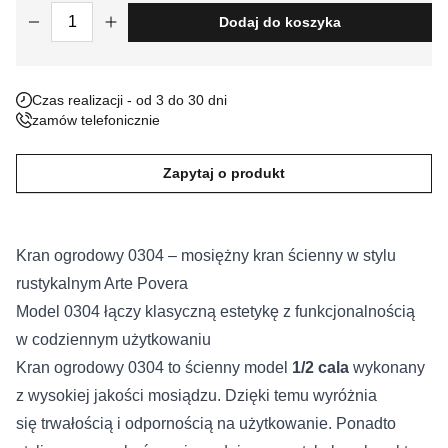
ilość Kran ogrodowy 0304
Dodaj do koszyka
Nieklasyfikowane pliki cookie, to pliki, które są w procesie
klasyfikowania, wraz z dostawcami poszczególnych ciasteczek.
Czas realizacji - od 3 do 30 dni
Odrzuć
zamów telefonicznie
Zapisz moje preferencje
Zapytaj o produkt
Akceptuj wszystko
Kran ogrodowy 0304 – mosiężny kran ścienny w stylu
rustykalnym Arte Povera
Model 0304 łączy klasyczną estetykę z funkcjonalnością
w codziennym użytkowaniu
Kran ogrodowy 0304 to ścienny model
1/2 cala
wykonany
z wysokiej jakości mosiądzu. Dzięki temu wyróżnia
się trwałością i odpornością na użytkowanie. Ponadto