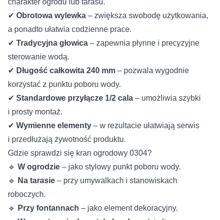
charakter ogrodu lub tarasu.
✔
Obrotowa wylewka
– zwiększa swobodę użytkowania,
a ponadto ułatwia codzienne prace.
✔
Tradycyjna głowica
– zapewnia płynne i precyzyjne
sterowanie wodą.
✔
Długość całkowita 240 mm
– pozwala wygodnie
korzystać z punktu poboru wody.
✔
Standardowe przyłącze 1/2 cala
– umożliwia szybki
i prosty montaż.
✔
Wymienne elementy
– w rezultacie ułatwiają serwis
i przedłużają żywotność produktu.
Gdzie sprawdzi się kran ogrodowy 0304?
🔹
W ogrodzie
– jako stylowy punkt poboru wody.
🔹
Na tarasie
– przy umywalkach i stanowiskach
roboczych.
🔹
Przy fontannach
– jako element dekoracyjny.