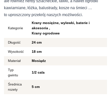
ale również herby szlacheckie, ławki, a nawet ogródki
kawiarniane, łóżka, balustrady, kosze na śmieci …
to uproszczony przekrój naszych możliwości.
Krany mosiężne, wylewki, baterie i
Kategorie
akcesoria
Krany ogrodowe
Długość
24 cm
Wysokość
18 cm
Materiał
Mosiądz
Typ
1/2 cala
gwintu
Średnica
5 cm
rozety