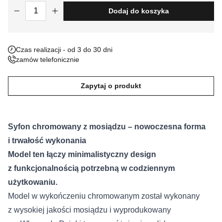
ilość Syfon chromowany z mosiądzu
Dodaj do koszyka
Nieklasyfikowane pliki cookie, to pliki, które są w procesie
klasyfikowania, wraz z dostawcami poszczególnych ciasteczek.
Czas realizacji - od 3 do 30 dni
Odrzuć
zamów telefonicznie
Zapisz moje preferencje
Zapytaj o produkt
Akceptuj wszystko
Syfon chromowany z mosiądzu – nowoczesna forma
i trwałość wykonania
Model ten łączy minimalistyczny design
z funkcjonalnością potrzebną w codziennym
użytkowaniu.
Model w wykończeniu chromowanym został wykonany
z wysokiej jakości mosiądzu i wyprodukowany