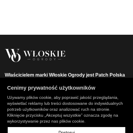
Właścicielem marki Włoskie Ogrody jest Patch Polska
sp. z o.o.
Cenimy prywatność użytkowników
+48 734 106 149
info@wloskie-ogrody.pl
Używamy plików cookie, aby poprawić jakość przeglądania,
wyświetlać reklamy lub treści dostosowane do indywidualnych
Strony
potrzeb użytkowników oraz analizować ruch na stronie.
Kliknięcie przycisku „Akceptuj wszystkie” oznacza zgodę na
Kategorie Sklepu
wykorzystywanie przez nas plików cookie.
Dostosuj