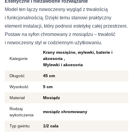
Estetyczne i niezawodne rozwiązanie
Model ten łączy nowoczesny wygląd z trwałością
i funkcjonalnością. Dzięki temu stanowi praktyczny
element instalacji, który podnosi estetykę całej przestrzeni.
Postaw na syfon chromowany z mosiądzu – trwałość
i nowoczesny styl w codziennym użytkowaniu.
Krany mosiężne, wylewki, baterie i
Kategorie
akcesoria
Wylewki i akcesoria
Długość
45 cm
Wysokość
5 cm
Materiał
Mosiądz
Rodzaj
mosiądz chromowany
wykończenia
Typ gwintu
1/2 cala