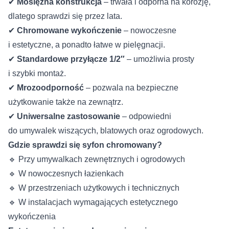
✔
Mosiężna konstrukcja
– trwała i odporna na korozję,
dlatego sprawdzi się przez lata.
✔
Chromowane wykończenie
– nowoczesne
i estetyczne, a ponadto łatwe w pielęgnacji.
✔
Standardowe przyłącze 1/2″
– umożliwia prosty
i szybki montaż.
✔
Mrozoodporność
– pozwala na bezpieczne
użytkowanie także na zewnątrz.
✔
Uniwersalne zastosowanie
– odpowiedni
do umywalek wiszących, blatowych oraz ogrodowych.
Gdzie sprawdzi się syfon chromowany?
🔹 Przy umywalkach zewnętrznych i ogrodowych
🔹 W nowoczesnych łazienkach
🔹 W przestrzeniach użytkowych i technicznych
🔹 W instalacjach wymagających estetycznego
wykończenia