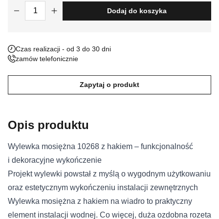
ilość Wylewka mosiężna 10268
Dodaj do koszyka
Nieklasyfikowane pliki cookie, to pliki, które są w procesie
klasyfikowania, wraz z dostawcami poszczególnych ciasteczek.
Czas realizacji - od 3 do 30 dni
Odrzuć
zamów telefonicznie
Zapisz moje preferencje
Zapytaj o produkt
Akceptuj wszystko
Opis produktu
Wylewka mosiężna 10268 z hakiem – funkcjonalność
i dekoracyjne wykończenie
Projekt wylewki powstał z myślą o wygodnym użytkowaniu
oraz estetycznym wykończeniu instalacji zewnętrznych
Wylewka mosiężna z hakiem na wiadro to praktyczny
element instalacji wodnej. Co więcej, duża ozdobna rozeta