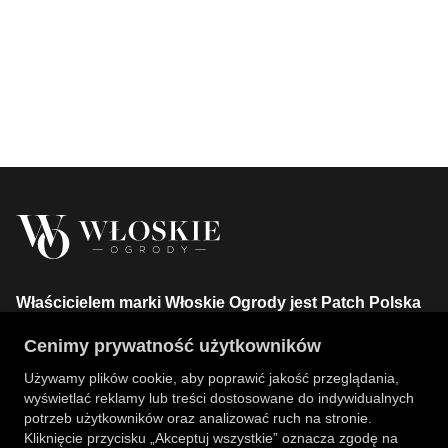
Właścicielem marki Włoskie Ogrody jest Patch Polska
sp. z o.o.
Cenimy prywatność użytkowników
+48 734 106 149
info@wloskie-ogrody.pl
Używamy plików cookie, aby poprawić jakość przeglądania,
wyświetlać reklamy lub treści dostosowane do indywidualnych
Strony
potrzeb użytkowników oraz analizować ruch na stronie.
Kliknięcie przycisku „Akceptuj wszystkie” oznacza zgodę na