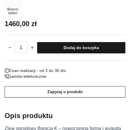
Nieklasyfikowane pliki cookie, to pliki, które są w procesie
Bianco
beton
klasyfikowania, wraz z dostawcami poszczególnych ciasteczek.
1460,00
zł
Odrzuć
ilość Zlew Ogrodowy Brescia K
Zapisz moje preferencje
Dodaj do koszyka
Akceptuj wszystko
Czas realizacji - od 3 do 30 dni
zamów telefonicznie
Zapytaj o produkt
Opis produktu
Zlew ogrodowy Brescia K – nowoczesna forma i wygoda