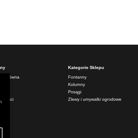
ony
Kategorie Sklepu
na główna
Fontanny
rmie
Kolumny
akt
Posągi
alności
Zlewy i umywalki ogrodowe
h
p