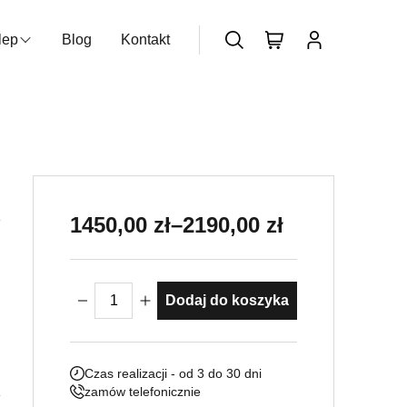
lep
Blog
Kontakt
zukiwarka produktów
Nie posiadasz konta?
Dołącz już
teraz
Zakres cen: od 1450,00 zł do 219
1450,00
zł
–
2190,00
zł
ilość Amfora Villa Borghese
Dodaj do koszyka
Czas realizacji - od 3 do 30 dni
zamów telefonicznie