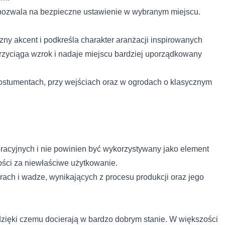
i pozwala na bezpieczne ustawienie w wybranym miejscu.
zny akcent i podkreśla charakter aranżacji inspirowanych
przyciąga wzrok i nadaje miejscu bardziej uporządkowany
 do spersonalizowania treści i reklam, aby oferować funkcje społeczno
 postumentach, przy wejściach oraz w ogrodach o klasycznym
 o tym, jak korzystasz z naszej witryny, udostępniamy partnerom społ
gą połączyć te informacje z innymi danymi otrzymanymi od Ciebie lub
racyjnych i nie powinien być wykorzystywany jako element
 kluczowe znaczenie dla podstawowych funkcji witryny i witryna nie bę
ookie nie przechowują żadnych danych umożliwiających identyfikację os
ości za niewłaściwe użytkowanie.
ach i wadze, wynikających z procesu produkcji oraz jego
rencji umożliwiają stronie zapamiętanie informacji, które zmieniają wy
dzięki czemu docierają w bardzo dobrym stanie. W większości
k lub region, w którym znajduje się użytkownik.