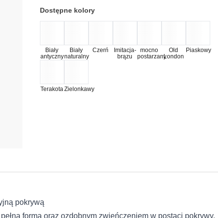
Dostępne kolory
Biały
Biały
Czerń
Imitacja-
mocno
Old
Piaskowy
antyczny
naturalny
brązu
postarzany
London
Terakota
Zielonkawy
cyjną pokrywą
 pełną formą oraz ozdobnym zwieńczeniem w postaci pokrywy.