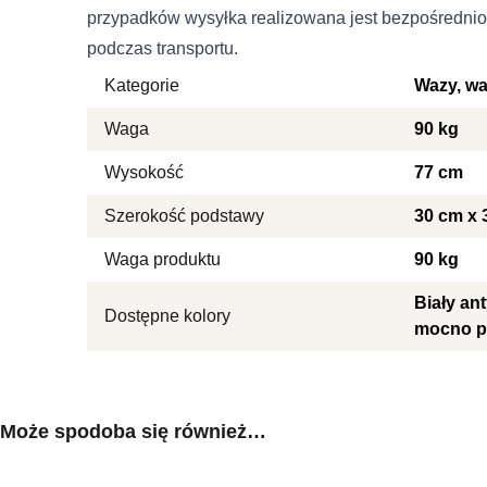
przypadków wysyłka realizowana jest bezpośrednio
Treść
Statystyka
podczas transportu.
Kategorie
Wazy, wa
Statystyczne pliki cookie p
na stronie, gromadząc i zg
Waga
90 kg
Wyrażam zgodę na przetwarza
ochronie danych osobowych w z
Marketing
Wysokość
77 cm
Marketingowe pliki cookie 
Szerokość podstawy
30 cm x 
reklam, które są istotne i 
reklamodawców strony trzec
Waga produktu
90 kg
Biały an
Nieklasyfikowane
Dostępne kolory
mocno p
Nieklasyfikowane pliki cooki
Odrzuć
Może spodoba się również…