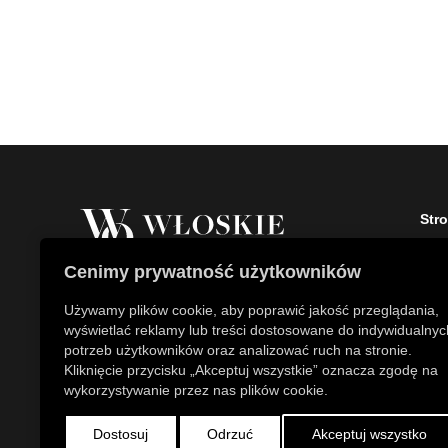
Str
Stro
Cenimy prywatność użytkowników
O fi
Właścicielem marki Włoskie Ogrody jest
Kont
Używamy plików cookie, aby poprawić jakość przeglądania,
Patch Polska sp. z o.o.
Aktu
wyświetlać reklamy lub treści dostosowane do indywidualnyc
+48 734 106 149
Skle
potrzeb użytkowników oraz analizować ruch na stronie.
info@wloskie-ogrody.pl
Kliknięcie przycisku „Akceptuj wszystkie” oznacza zgodę na
wykorzystywanie przez nas plików cookie.
Dostosuj
Odrzuć
Akceptuj wszystko