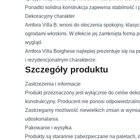
Ponadto solidna konstrukcja zapewnia stabilność 
Dekoracyjny charakter
Amfora Villa B. wnosi do otoczenia spokojny, klasyc
ogrodami włoskimi. W efekcie jej zamknięta forma 
wygląd.
Wykorzystujemy pliki cookie
Amfora Villa Borghese najlepiej prezentuje się na
naszej witrynie. Informacje
analitycznym. Partnerzy mo
i rezydencjonalnym charakterze.
korzystania z ich usług.
Szczegóły produktu
Niezbędne
Zastrzeżenia i informacje
Imię i nazwisko
Produkt przeznaczony jest wyłącznie do celów deko
Niezbędne pliki cookie mają
sposób bez nich. Te pliki c
konstrukcyjny. Producent nie ponosi odpowiedzialn
Zastrzegamy możliwość niewielkich zmian w wymiar
E-mail
Preferencje
udoskonalania.
Pakowanie i wysyłka
Pliki cookie dotyczące prefe
Telefon
Produkty są starannie zabezpieczane na paletach, 
strony, np. preferowany języ