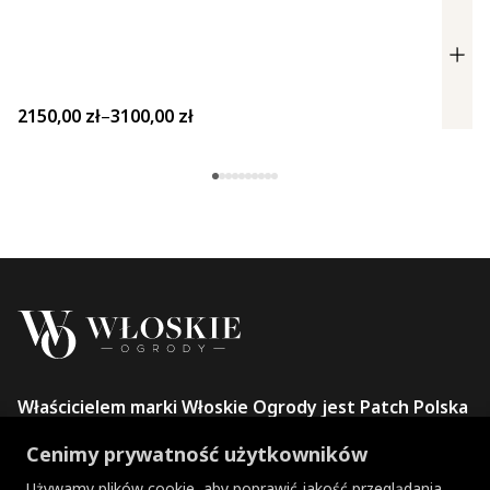
Zakres cen: od 2150,00 zł do 3100,00 zł
2150,00
zł
–
3100,00
zł
Właścicielem marki Włoskie Ogrody jest Patch Polska
sp. z o.o.
Cenimy prywatność użytkowników
+48 734 106 149
info@wloskie-ogrody.pl
Używamy plików cookie, aby poprawić jakość przeglądania,