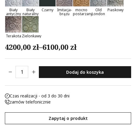
Nieklasyfikowane pliki cookie, to pliki, które są w procesie
Biały
Biały
Czarny
Imitacja-
mocno
Old
Piaskowy
antyczny
naturalny
brązu
postarzany
London
klasyfikowania, wraz z dostawcami poszczególnych
ciasteczek.
Terakota
Zielonkawy
Odrzuć
Zakres cen: od 4200,00 zł do 6100,00 
4200,00
zł
–
6100,00
zł
Zapisz moje preferencje
Akceptuj wszystko
ilość Waza Ogrodowa Italia
Dodaj do koszyka
Czas realizacji - od 3 do 30 dni
zamów telefonicznie
Zapytaj o produkt