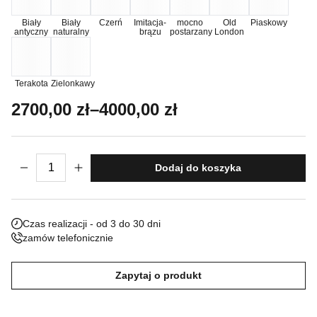
Nieklasyfikowane pliki cookie, to pliki, które są w procesie
Biały
Biały
Czerń
Imitacja-
mocno
Old
Piaskowy
antyczny
naturalny
brązu
postarzany
London
klasyfikowania, wraz z dostawcami poszczególnych ciasteczek.
Odrzuć
Terakota
Zielonkawy
Zakres cen: od 2700,00 zł do 4000,00 z
2700,00
zł
–
4000,00
zł
Zapisz moje preferencje
Akceptuj wszystko
ilość Donica Assisi
Dodaj do koszyka
Czas realizacji - od 3 do 30 dni
zamów telefonicznie
Zapytaj o produkt