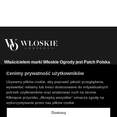
Właścicielem marki Włoskie Ogrody jest Patch Polska
sp. z o.o.
Cenimy prywatność użytkowników
+48 734 106 149
info@wloskie-ogrody.pl
Używamy plików cookie, aby poprawić jakość przeglądania,
wyświetlać reklamy lub treści dostosowane do indywidualnych
Strony
potrzeb użytkowników oraz analizować ruch na stronie.
Kliknięcie przycisku „Akceptuj wszystkie” oznacza zgodę na
Kategorie Sklepu
wykorzystywanie przez nas plików cookie.
Dostosuj
Informacje