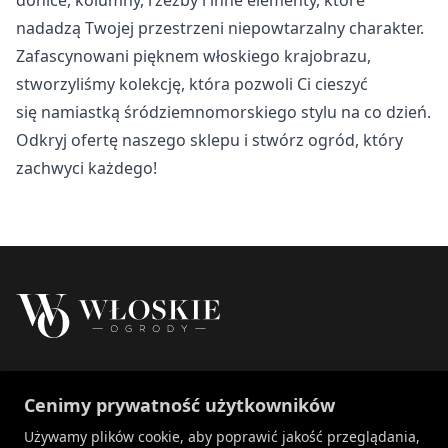
Nieklasyfikowane
nadadzą Twojej przestrzeni niepowtarzalny charakter.
Nieklasyfikowane pliki cookie, to pliki, które są w procesie
Zafascynowani pięknem włoskiego krajobrazu,
klasyfikowania, wraz z dostawcami poszczególnych
stworzyliśmy kolekcję, która pozwoli Ci cieszyć
ciasteczek.
się namiastką śródziemnomorskiego stylu na co dzień.
Odkryj ofertę naszego sklepu i stwórz ogród, który
Odrzuć
zachwyci każdego!
Zapisz moje preferencje
Akceptuj wszystko
Właścicielem marki Włoskie Ogrody jest Patch
Cenimy prywatność użytkowników
Polska sp. z o.o.
+48 734 106 149
Używamy plików cookie, aby poprawić jakość przeglądania,