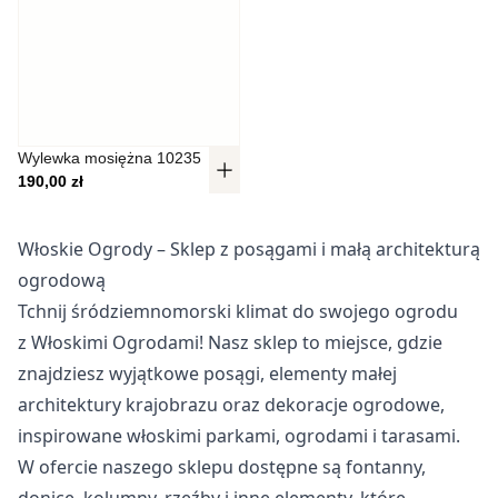
Pliki cookie dotyczące preferencji umożliwiają stronie
zapamiętanie informacji, które zmieniają wygląd lub
funkcjonowanie strony, np. preferowany język lub region, w
którym znajduje się użytkownik.
Statystyka
Wylewka mosiężna 10235
190,00
zł
Statystyczne pliki cookie pomagają właścicielem stron
internetowych zrozumieć, w jaki sposób różni użytkownicy
zachowują się na stronie, gromadząc i zgłaszając
Włoskie Ogrody – Sklep z posągami i małą architekturą
anonimowe informacje.
ogrodową
Tchnij śródziemnomorski klimat do swojego ogrodu
Marketing
z Włoskimi Ogrodami! Nasz sklep to miejsce, gdzie
Marketingowe pliki cookie stosowane są w celu śledzenia
znajdziesz wyjątkowe posągi, elementy małej
użytkowników na stronach internetowych. Celem jest
architektury krajobrazu oraz dekoracje ogrodowe,
wyświetlanie reklam, które są istotne i interesujące dla
poszczególnych użytkowników i tym samym bardziej cenne
inspirowane włoskimi parkami, ogrodami i tarasami.
dla wydawców i reklamodawców strony trzeciej.
W ofercie naszego sklepu dostępne są fontanny,
donice, kolumny, rzeźby i inne elementy, które