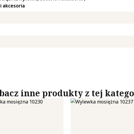
i akcesoria
ie, to pliki, które są w procesie klasyfikowania, wraz z dostawcami 
Zapisz moje preferencje
Akc
bacz inne produkty z tej katego