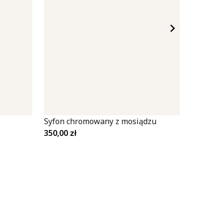
Syfon chromowany z mosiądzu
Syfon 
350,00
zł
530,00