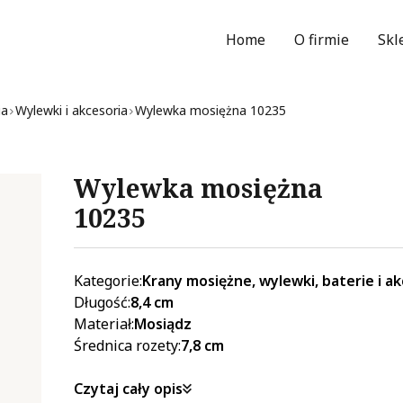
Home
O firmie
Skl
Wy
ia
Wylewki i akcesoria
Wylewka mosiężna 10235
Wylewka mosiężna
10235
Kategorie:
Krany mosiężne, wylewki, baterie i ak
Długość:
8,4 cm
Materiał:
Mosiądz
Średnica rozety:
7,8 cm
Czytaj cały opis