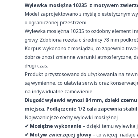
Wylewka mosiężna 10235 z motywem zwierzę
Model zaprojektowano z myślą o estetycznym wyk
o ograniczonej przestrzeni.
Wylewka mosiężna 10235 to ozdobny element inst
głowy. Zdobiona rozeta o średnicy 78 mm podkreśl
Korpus wykonano z mosiądzu, co zapewnia trwał
dobrze znosi zmienne warunki atmosferyczne, d
długi czas.
Produkt przystosowano do użytkowania na zewną
są wymienne, co ułatwia serwis oraz konserwacj
na indywidualne zamówienie.
Wykorzystujemy pliki cooki
Długość wylewki wynosi 84 mm, dzięki czemu 
w naszej witrynie. Inform
reklamowym i analitycznym
miejsca. Podłączenie 1/2 cala zapewnia stab
uzyskanymi podczas korzyst
Najważniejsze cechy wylewki mosiężnej
✔ Mosiężne wykonanie
– dzięki temu wylewka j
Niezbędne
✔ Motyw zwierzęcej głowy
– co więcej, nadaje