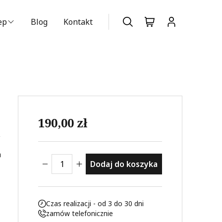
ep
Blog
Kontakt
szukiwarka produktów
Nie posiadasz konta?
Dołącz już
teraz
190,00
zł
cesoria, Wylewki i akcesoria
ilość Wylewka mosiężna 10235
Dodaj do koszyka
Czas realizacji - od 3 do 30 dni
zamów telefonicznie