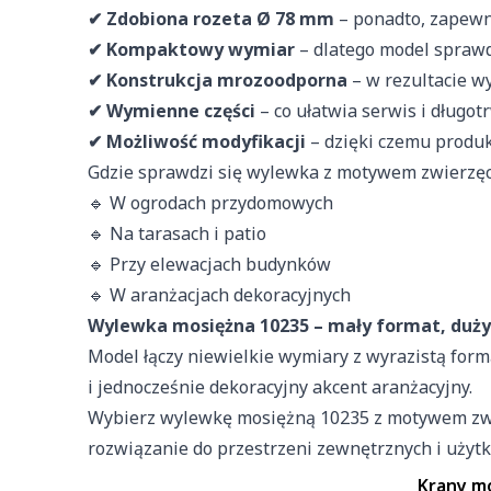
Imię i nazwisko
Niezbędne pliki cookie maj
✔ Zdobiona rozeta Ø 78 mm
– ponadto, zapewn
zamierzony sposób bez nich
✔ Kompaktowy wymiar
– dlatego model sprawdz
E-mail
✔ Konstrukcja mrozoodporna
– w rezultacie w
Preferencje
✔ Wymienne części
– co ułatwia serwis i długo
Pliki cookie dotyczące pre
✔ Możliwość modyfikacji
– dzięki czemu produ
Telefon
strony, np. preferowany jęz
Gdzie sprawdzi się wylewka z motywem zwierzęc
🔹 W ogrodach przydomowych
Treść
Statystyka
🔹 Na tarasach i patio
Statystyczne pliki cookie 
🔹 Przy elewacjach budynków
zachowują się na stronie,
🔹 W aranżacjach dekoracyjnych
Wyrażam zgodę na przetwarza
Wylewka mosiężna 10235 – mały format, duży
ochronie danych osobowych w 
Marketing
Model łączy niewielkie wymiary z wyrazistą form
Marketingowe pliki cookie
i jednocześnie dekoracyjny akcent aranżacyjny.
wyświetlanie reklam, które
Wybierz wylewkę mosiężną 10235 z motywem zwie
wydawców i reklamodawców
rozwiązanie do przestrzeni zewnętrznych i użyt
Krany mo
Nieklasyfikowane