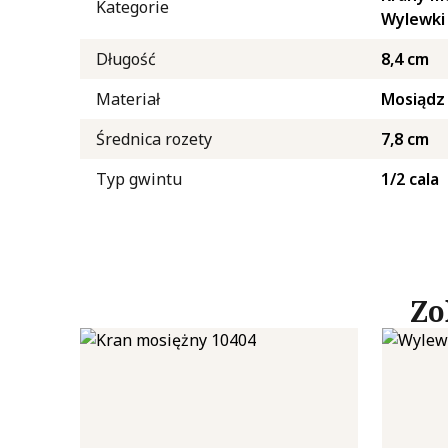
Kategorie
Wylewki 
Nieklasyfikowane pliki cook
Długość
8,4 cm
Odrzuć
Materiał
Mosiądz
Średnica rozety
7,8 cm
Typ gwintu
1/2 cala
Zo