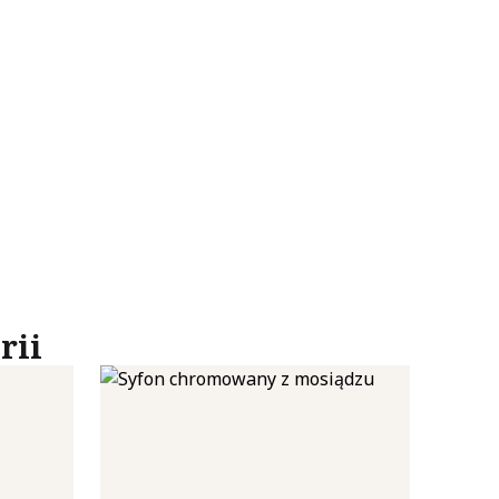
poszczególnych ciasteczek.
eptuj wszystko
rii