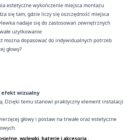
ą kluczowe znaczenie dla podstawowych funkcji witryny i witryna nie 
ia estetyczne wykończenie miejsca montażu
. Te pliki cookie nie przechowują żadnych danych umożliwiających id
a się tam, gdzie liczy się oszczędność miejsca
ylewka nadaje się do zastosowań zewnętrznych
trwałe użytkowanie
ferencji umożliwiają stronie zapamiętanie informacji, które zmieniają
kt można dopasować do indywidualnych potrzeb
yk lub region, w którym znajduje się użytkownik.
ej głowy?
pomagają właścicielem stron internetowych zrozumieć, w jaki sposób
 gromadząc i zgłaszając anonimowe informacje.
nie przez firmę PATCH POLSKA SPÓŁKA Z O.O. moich danych osobow
 efekt wizualny
związku z udzieleniem odpowiedzi na zapytanie wysłane przez form
ą. Dzięki temu stanowi praktyczny element instalacji
 stosowane są w celu śledzenia użytkowników na stronach internetow
 są istotne i interesujące dla poszczególnych użytkowników i tym sa
rzęcej głowy i postaw na trwałe oraz estetyczne
 strony trzeciej.
kowych.
siężne, wylewki, baterie i akcesoria