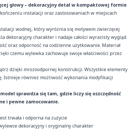
cej głowy – dekoracyjny detal w kompaktowej formie
ończeniu instalacji oraz zastosowaniach w miejscach
alacji wodnej, który wyróżnia się motywem zwierzęcej
a dekoracyjny charakter i nadaje całości wyrazisty wygląd.
ość oraz odporność na codzienne użytkowanie. Materiał
zięki czemu wylewka zachowuje swoje właściwości przez
trz dzięki mrozoodpornej konstrukcji. Wszystkie elementy
ę. Istnieje również możliwość wykonania modyfikacji
e do spersonalizowania treści i reklam, aby oferować funkcje społec
model sprawdza się tam, gdzie liczy się oszczędność
acje o tym, jak korzystasz z naszej witryny, udostępniamy partnero
. Partnerzy mogą połączyć te informacje z innymi danymi otrzymany
ilne i pewne zamocowanie.
ania z ich usług.
est trwała i odporna na zużycie
 wylewce dekoracyjny i oryginalny charakter