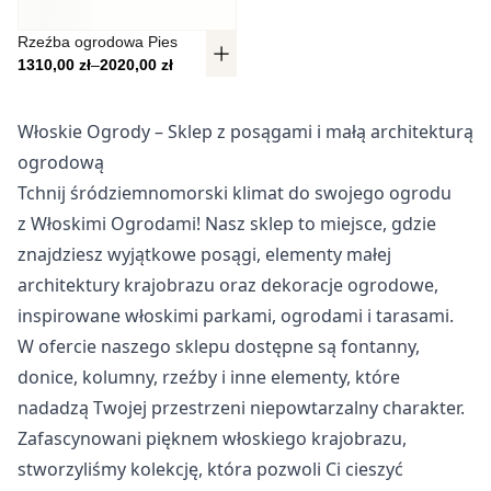
Nieklasyfikowane
Rzeźba ogrodowa Pies
Nieklasyfikowane pliki cookie, to pliki, które są w procesie
Zakres cen: od 1310,00 zł do 2020,00 zł
1310,00
zł
–
2020,00
zł
klasyfikowania, wraz z dostawcami poszczególnych
ciasteczek.
Włoskie Ogrody – Sklep z posągami i małą architekturą
ogrodową
Odrzuć
Tchnij śródziemnomorski klimat do swojego ogrodu
Zapisz moje preferencje
z Włoskimi Ogrodami! Nasz sklep to miejsce, gdzie
znajdziesz wyjątkowe posągi, elementy małej
Akceptuj wszystko
architektury krajobrazu oraz dekoracje ogrodowe,
inspirowane włoskimi parkami, ogrodami i tarasami.
W ofercie naszego sklepu dostępne są fontanny,
donice, kolumny, rzeźby i inne elementy, które
nadadzą Twojej przestrzeni niepowtarzalny charakter.
Zafascynowani pięknem włoskiego krajobrazu,
stworzyliśmy kolekcję, która pozwoli Ci cieszyć