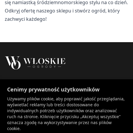
się namiastką śródziemnomorskiego stylu na co dzień.
Odkryj ofertę naszego sklepu i stwórz ogród, który
zachwyci każdego!
Właścicielem marki Włoskie Ogrody jest Patch
Cenimy prywatność użytkowników
Polska sp. z o.o.
+48 734 106 149
Używamy plików cookie, aby poprawić jakość przeglądania,
info@wloskie-ogrody.pl
wyświetlać reklamy lub treści dostosowane do
indywidualnych potrzeb użytkowników oraz analizować
Strony
ruch na stronie. Kliknięcie przycisku „Akceptuj wszystkie”
oznacza zgodę na wykorzystywanie przez nas plików
Kategorie Sklepu
cookie.