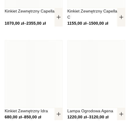
Nieklasyfikowane
Kinkiet Zewnętrzny Capella
Kinkiet Zewnętrzny Capella
Nieklasyfikowane pliki cookie, to pliki, które są w procesie
C
klasyfikowania, wraz z dostawcami poszczególnych
Zakres cen: od 1070,00 zł do 2355,00 zł
Zakres cen: od 1155,00 zł do 1500
1070,00
zł
–
2355,00
zł
1155,00
zł
–
1500,00
zł
ciasteczek.
Odrzuć
Zapisz moje preferencje
Akceptuj wszystko
Kinkiet Zewnętrzny Idra
Lampa Ogrodowa Agena
Zakres cen: od 680,00 zł do 850,00 zł
Zakres cen: od 1220,00 zł do 3120
680,00
zł
–
850,00
zł
1220,00
zł
–
3120,00
zł