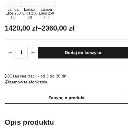
Nieklasyfikowane pliki cookie, to pliki, które są w procesie
Lampa
Lampa
Lampa
Elios 250
Elios 250
Elios 250
klasyfikowania, wraz z dostawcami poszczególnych ciasteczek.
(1)
(2)
(3)
Zakres cen: od 1420,00 zł do 2360,00 z
1420,00
zł
–
2360,00
zł
Odrzuć
Zapisz moje preferencje
ilość Lampa Ogrodowa Elios 250
Dodaj do koszyka
Akceptuj wszystko
Czas realizacji - od 3 do 30 dni
zamów telefonicznie
Zapytaj o produkt
Opis produktu