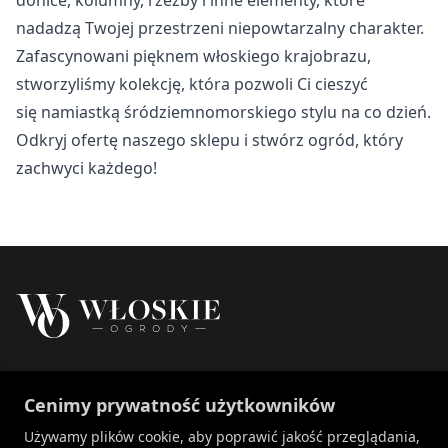
Nieklasyfikowane
nadadzą Twojej przestrzeni niepowtarzalny charakter.
Nieklasyfikowane pliki cookie, to pliki, które są w procesie
Zafascynowani pięknem włoskiego krajobrazu,
klasyfikowania, wraz z dostawcami poszczególnych
stworzyliśmy kolekcję, która pozwoli Ci cieszyć
ciasteczek.
się namiastką śródziemnomorskiego stylu na co dzień.
Odkryj ofertę naszego sklepu i stwórz ogród, który
Odrzuć
zachwyci każdego!
Zapisz moje preferencje
Akceptuj wszystko
Właścicielem marki Włoskie Ogrody jest Patch
Cenimy prywatność użytkowników
Polska sp. z o.o.
+48 734 106 149
Używamy plików cookie, aby poprawić jakość przeglądania,