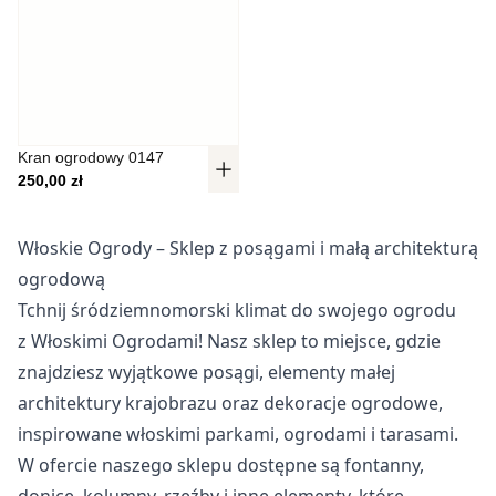
Pliki cookie dotyczące preferencji umożliwiają stronie
zapamiętanie informacji, które zmieniają wygląd lub
funkcjonowanie strony, np. preferowany język lub region, w
którym znajduje się użytkownik.
Statystyka
Kran ogrodowy 0147
250,00
zł
Statystyczne pliki cookie pomagają właścicielem stron
internetowych zrozumieć, w jaki sposób różni użytkownicy
zachowują się na stronie, gromadząc i zgłaszając
Włoskie Ogrody – Sklep z posągami i małą architekturą
anonimowe informacje.
ogrodową
Tchnij śródziemnomorski klimat do swojego ogrodu
Marketing
z Włoskimi Ogrodami! Nasz sklep to miejsce, gdzie
Marketingowe pliki cookie stosowane są w celu śledzenia
znajdziesz wyjątkowe posągi, elementy małej
użytkowników na stronach internetowych. Celem jest
architektury krajobrazu oraz dekoracje ogrodowe,
wyświetlanie reklam, które są istotne i interesujące dla
poszczególnych użytkowników i tym samym bardziej cenne
inspirowane włoskimi parkami, ogrodami i tarasami.
dla wydawców i reklamodawców strony trzeciej.
W ofercie naszego sklepu dostępne są fontanny,
donice, kolumny, rzeźby i inne elementy, które