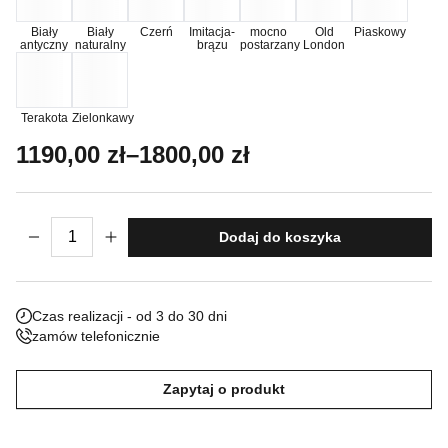
Nieklasyfikowane pliki cookie, to pliki, które są w procesie
Biały
Biały
Czerń
Imitacja-
mocno
Old
Piaskowy
antyczny
naturalny
brązu
postarzany
London
klasyfikowania, wraz z dostawcami poszczególnych ciasteczek.
Odrzuć
Terakota
Zielonkawy
Zakres cen: od 1190,00 zł do 1800,00 z
1190,00
zł
–
1800,00
zł
Zapisz moje preferencje
Akceptuj wszystko
ilość Waza Viterbo
Dodaj do koszyka
Czas realizacji - od 3 do 30 dni
zamów telefonicznie
Zapytaj o produkt