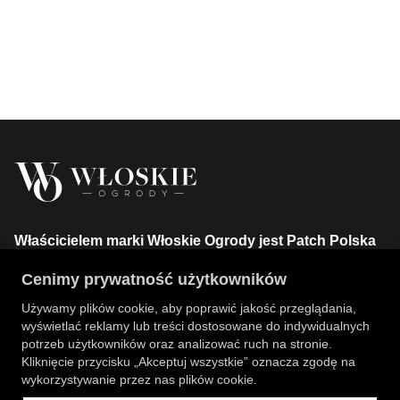
Właścicielem marki Włoskie Ogrody jest Patch Polska
sp. z o.o.
Cenimy prywatność użytkowników
+48 734 106 149
info@wloskie-ogrody.pl
Używamy plików cookie, aby poprawić jakość przeglądania,
wyświetlać reklamy lub treści dostosowane do indywidualnych
Strony
potrzeb użytkowników oraz analizować ruch na stronie.
Kliknięcie przycisku „Akceptuj wszystkie” oznacza zgodę na
Kategorie Sklepu
wykorzystywanie przez nas plików cookie.