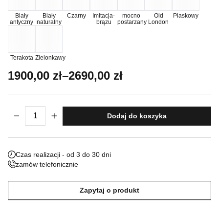
Nieklasyfikowane pliki cookie, to pliki, które są w procesie
Biały
Biały
Czarny
Imitacja-
mocno
Old
Piaskowy
antyczny
naturalny
brązu
postarzany
London
klasyfikowania, wraz z dostawcami poszczególnych ciasteczek.
Odrzuć
Terakota
Zielonkawy
Zakres cen: od 1900,00 zł do 2690,00 z
1900,00
zł
–
2690,00
zł
Zapisz moje preferencje
Akceptuj wszystko
ilość Donica Zinia
Dodaj do koszyka
Czas realizacji - od 3 do 30 dni
zamów telefonicznie
Zapytaj o produkt