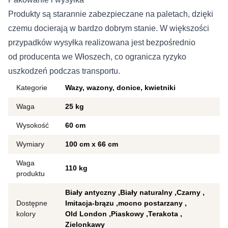
Produkty są starannie zabezpieczane na paletach, dzięki
czemu docierają w bardzo dobrym stanie. W większości
przypadków wysyłka realizowana jest bezpośrednio
od producenta we Włoszech, co ogranicza ryzyko
uszkodzeń podczas transportu.
Kategorie
Wazy, wazony, donice, kwietniki
Waga
25 kg
Wysokość
60 cm
Wymiary
100 cm x 66 cm
Waga
110 kg
produktu
Biały antyczny
Biały naturalny
Czarny
Dostępne
Imitacja-brązu
mocno postarzany
kolory
Old London
Piaskowy
Terakota
Zielonkawy