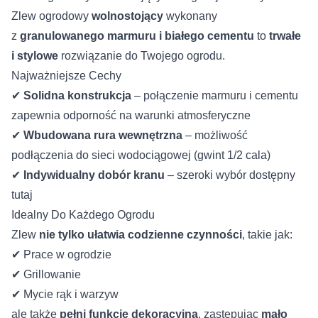
Zlew ogrodowy
wolnostojący
wykonany
z
granulowanego marmuru i białego cementu
to
trwałe
i stylowe
rozwiązanie do Twojego ogrodu.
Najważniejsze Cechy
✔
Solidna konstrukcja
– połączenie marmuru i cementu
zapewnia odporność na warunki atmosferyczne
✔
Wbudowana rura wewnętrzna
– możliwość
podłączenia do sieci wodociągowej (gwint 1/2 cala)
✔
Indywidualny dobór kranu
– szeroki wybór dostępny
tutaj
Idealny Do Każdego Ogrodu
Zlew
nie tylko ułatwia codzienne czynności
, takie jak:
✔ Prace w ogrodzie
✔ Grillowanie
✔ Mycie rąk i warzyw
ale także
pełni funkcję dekoracyjną
, zastępując
mało