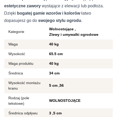
estetyczne zawory
wystające z elewacji lub podłoża.
Dzięki
bogatej gamie wzorów i kolorów
łatwo
dopasujesz go do
swojego stylu ogrodu
.
Wolnostojące
Kategorie
Zlewy i umywalki ogrodowe
Waga
40 kg
Wysokość
65.5 cm
Waga produktu
40 kg
Średnica
34 cm
Wysokość montażu
5 cm
56
kranu
Rodzaj (pole
WOLNOSTOJĄCE
tekstowe)
Średnica odpływu
3
5 cm