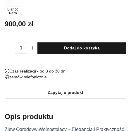
Nieklasyfikowane pliki cookie, to pliki, które są w procesie
Bianco
Nero
klasyfikowania, wraz z dostawcami poszczególnych ciasteczek.
900,00
zł
Odrzuć
ilość Zlew Ogrodowy Vercelli
Zapisz moje preferencje
Dodaj do koszyka
Akceptuj wszystko
Czas realizacji - od 3 do 30 dni
zamów telefonicznie
Zapytaj o produkt
Opis produktu
Zlew Ogrodowy Wolnostojący – Elegancja i Praktyczność