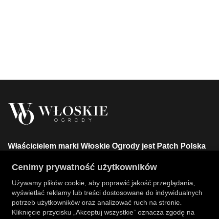
Właścicielem marki Włoskie Ogrody jest Patch Polska
sp. z o.o.
Cenimy prywatność użytkowników
+48 734 106 149
info@wloskie-ogrody.pl
Używamy plików cookie, aby poprawić jakość przeglądania,
wyświetlać reklamy lub treści dostosowane do indywidualnych
Strony
potrzeb użytkowników oraz analizować ruch na stronie.
Kliknięcie przycisku „Akceptuj wszystkie” oznacza zgodę na