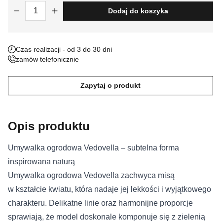
ilość Umywalka ogrodowa Avellino
Dodaj do koszyka
Nieklasyfikowane pliki cookie, to pliki, które są w procesie
klasyfikowania, wraz z dostawcami poszczególnych ciasteczek.
Czas realizacji - od 3 do 30 dni
Odrzuć
zamów telefonicznie
Zapisz moje preferencje
Zapytaj o produkt
Akceptuj wszystko
Opis produktu
Umywalka ogrodowa Vedovella – subtelna forma
inspirowana naturą
Umywalka ogrodowa Vedovella zachwyca misą
w kształcie kwiatu, która nadaje jej lekkości i wyjątkowego
charakteru. Delikatne linie oraz harmonijne proporcje
sprawiają, że model doskonale komponuje się z zielenią