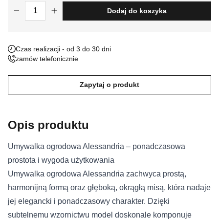
ilość Umywalka ogrodowa Alessandria
Dodaj do koszyka
Nieklasyfikowane pliki cookie, to pliki, które są w procesie
klasyfikowania, wraz z dostawcami poszczególnych ciasteczek.
Czas realizacji - od 3 do 30 dni
Odrzuć
zamów telefonicznie
Zapisz moje preferencje
Zapytaj o produkt
Akceptuj wszystko
Opis produktu
Umywalka ogrodowa Alessandria – ponadczasowa
prostota i wygoda użytkowania
Umywalka ogrodowa Alessandria zachwyca prostą,
harmonijną formą oraz głęboką, okrągłą misą, która nadaje
jej elegancki i ponadczasowy charakter. Dzięki
subtelnemu wzornictwu model doskonale komponuje