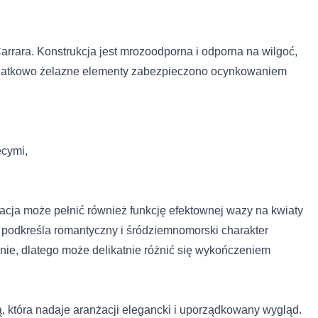
rara. Konstrukcja jest mrozoodporna i odporna na wilgoć,
Dodatkowo żelazne elementy zabezpieczono ocynkowaniem
 do spersonalizowania treści i reklam, aby oferować funkcje społeczno
ęcymi,
 o tym, jak korzystasz z naszej witryny, udostępniamy partnerom społ
gą połączyć te informacje z innymi danymi otrzymanymi od Ciebie lub
racja może pełnić również funkcję efektownej wazy na kwiaty
 podkreśla romantyczny i śródziemnomorski charakter
nie, dlatego może delikatnie różnić się wykończeniem
 kluczowe znaczenie dla podstawowych funkcji witryny i witryna nie bę
ookie nie przechowują żadnych danych umożliwiających identyfikację os
 która nadaje aranżacji elegancki i uporządkowany wygląd.