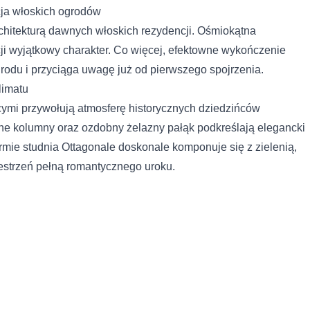
cja włoskich ogrodów
chitekturą dawnych włoskich rezydencji. Ośmiokątna
cji wyjątkowy charakter. Co więcej, efektowne wykończenie
grodu i przyciąga uwagę już od pierwszego spojrzenia.
limatu
cymi przywołują atmosferę historycznych dziedzińców
e kolumny oraz ozdobny żelazny pałąk podkreślają elegancki
ormie studnia Ottagonale doskonale komponuje się z zielenią,
zestrzeń pełną romantycznego uroku.