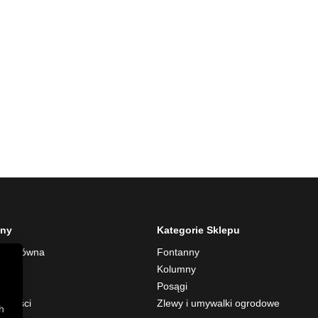
ony
Kategorie Sklepu
na główna
Fontanny
rmie
Kolumny
akt
Posągi
alności
Zlewy i umywalki ogrodowe
h