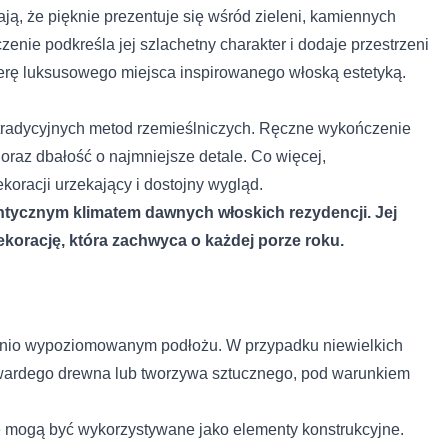
ją, że pięknie prezentuje się wśród zieleni, kamiennych
rencji umożliwiają stronie zapamiętanie informacji, które zmieniają wy
k lub region, w którym znajduje się użytkownik.
enie podkreśla jej szlachetny charakter i dodaje przestrzeni
ferę luksusowego miejsca inspirowanego włoską estetyką.
tradycyjnych metod rzemieślniczych. Ręczne wykończenie
omagają właścicielem stron internetowych zrozumieć, w jaki sposób róż
łaszając anonimowe informacje.
oraz dbałość o najmniejsze detale. Co więcej,
nie przez firmę PATCH POLSKA SPÓŁKA Z O.O. moich danych osobowy
koracji urzekający i dostojny wygląd.
wiązku z udzieleniem odpowiedzi na zapytanie wysłane przez formula
ntycznym klimatem dawnych włoskich rezydencji. Jej
korację, która zachwyca o każdej porze roku.
stosowane są w celu śledzenia użytkowników na stronach internetowych.
interesujące dla poszczególnych użytkowników i tym samym bardziej ce
iej.
ednio wypoziomowanym podłożu. W przypadku niewielkich
wardego drewna lub tworzywa sztucznego, pod warunkiem
e, to pliki, które są w procesie klasyfikowania, wraz z dostawcami posz
ie mogą być wykorzystywane jako elementy konstrukcyjne.
Zapisz moje preferencje
Ak