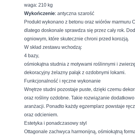
waga: 210 kg
Wykończenie
: antyczna szarość
Produkt wykonano z betonu oraz wiórów marmuru Car
dlatego doskonale sprawdza się przez cały rok. 
ogniowym, które skutecznie chroni przed korozją.
W skład zestawu wchodzą:
4 bazy,
Wykorzystujemy pliki cookie
ośmiokątna studnia z motywami roślinnymi i zwierz
naszej witrynie. Informacje
dekoracyjny żelazny pałąk z ozdobnymi lokami.
analitycznym. Partnerzy mo
korzystania z ich usług.
Funkcjonalność i ręczne wykonanie
Wnętrze studni pozostaje puste, dzięki czemu deko
Niezbędne
oraz rośliny ozdobne. Takie rozwiązanie dodatkowo
Imię i nazwisko
aranżacji. Ponadto każdy egzemplarz powstaje ręcz
Niezbędne pliki cookie mają
sposób bez nich. Te pliki c
oraz odcieniem.
Estetyka i ponadczasowy styl
E-mail
Preferencje
Ottagonale zachwyca harmonijną, ośmiokątną formą,