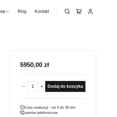
lep
Blog
Kontakt
zukiwarka produktów
Nie posiadasz konta?
Dołącz już
teraz
5950,00
zł
ilość Studnia Ottagonale
Dodaj do koszyka
Czas realizacji - od 3 do 30 dni
zamów telefonicznie