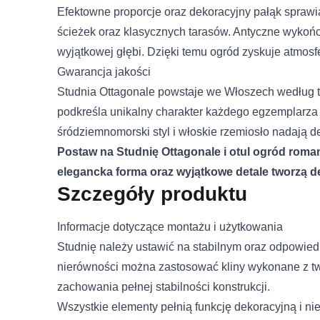
Efektowne proporcje oraz dekoracyjny pałąk sprawia
Pliki cookie dotyczące prefe
Telefon
strony, np. preferowany języ
ścieżek oraz klasycznych tarasów. Antyczne wykończ
wyjątkowej głębi. Dzięki temu ogród zyskuje atmos
Treść
Statystyka
Gwarancja jakości
Studnia Ottagonale powstaje we Włoszech według 
Statystyczne pliki cookie p
na stronie, gromadząc i zg
podkreśla unikalny charakter każdego egzemplarza 
Wyrażam zgodę na przetwarza
śródziemnomorski styl i włoskie rzemiosło nadają de
ochronie danych osobowych w z
Marketing
Postaw na Studnię Ottagonale i otul ogród roma
elegancka forma oraz wyjątkowe detale tworzą de
Marketingowe pliki cookie 
Szczegóły produktu
reklam, które są istotne i 
reklamodawców strony trzec
Informacje dotyczące montażu i użytkowania
Nieklasyfikowane
Studnię należy ustawić na stabilnym oraz odpowi
nierówności można zastosować kliny wykonane z t
Nieklasyfikowane pliki cooki
zachowania pełnej stabilności konstrukcji.
Wszystkie elementy pełnią funkcję dekoracyjną i n
Odrzuć