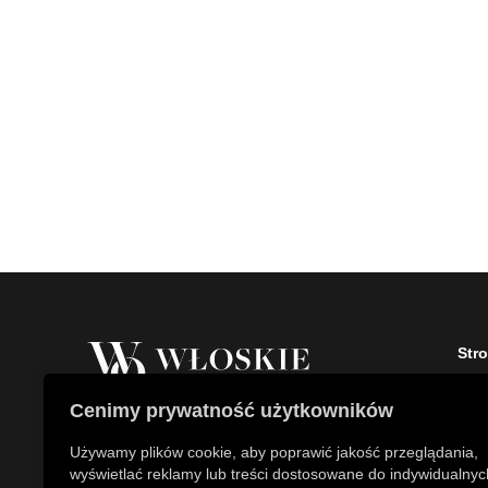
Str
Stro
Cenimy prywatność użytkowników
O fi
Właścicielem marki Włoskie Ogrody jest
Kont
Używamy plików cookie, aby poprawić jakość przeglądania,
Patch Polska sp. z o.o.
Aktu
wyświetlać reklamy lub treści dostosowane do indywidualnyc