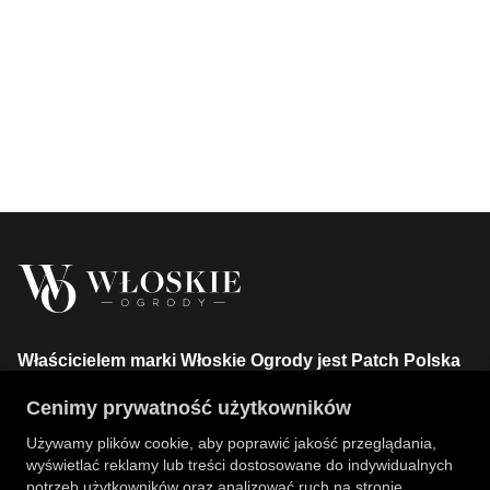
Właścicielem marki Włoskie Ogrody jest Patch Polska
sp. z o.o.
Cenimy prywatność użytkowników
+48 734 106 149
info@wloskie-ogrody.pl
Używamy plików cookie, aby poprawić jakość przeglądania,
wyświetlać reklamy lub treści dostosowane do indywidualnych
Strony
potrzeb użytkowników oraz analizować ruch na stronie.