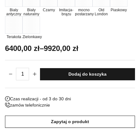
Nieklasyfikowane pliki cookie, to pliki, które są w procesie
Biały
Biały
Czarny
Imitacja-
mocno
Old
Piaskowy
antyczny
naturalny
brązu
postarzany
London
klasyfikowania, wraz z dostawcami poszczególnych ciasteczek.
Odrzuć
Terakota
Zielonkawy
Zakres cen: od 6400,00 zł do 9920,00 z
6400,00
zł
–
9920,00
zł
Zapisz moje preferencje
Akceptuj wszystko
ilość Studnia Dragone
Dodaj do koszyka
Czas realizacji - od 3 do 30 dni
zamów telefonicznie
Zapytaj o produkt