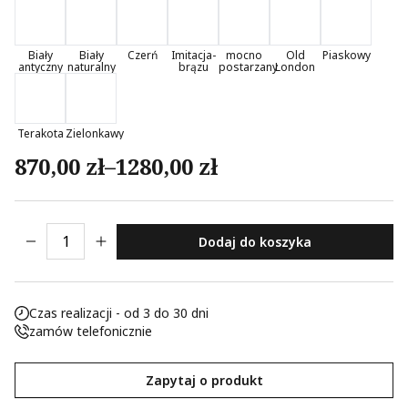
Nieklasyfikowane pliki cookie, to pliki, które są w procesie
klasyfikowania, wraz z dostawcami poszczególnych
Biały
Biały
Czerń
Imitacja-
mocno
Old
Piaskowy
ciasteczek.
antyczny
naturalny
brązu
postarzany
London
Odrzuć
Terakota
Zielonkawy
Zapisz moje preferencje
Zakres cen: od 870,00 zł do 1280,00 z
870,00
zł
–
1280,00
zł
Akceptuj wszystko
ilość Rzeźba Madonny z Dzieciątkiem Jezus
Dodaj do koszyka
Czas realizacji - od 3 do 30 dni
zamów telefonicznie
Zapytaj o produkt