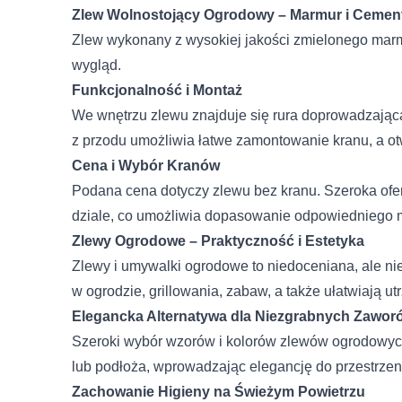
Zlew Wolnostojący Ogrodowy – Marmur i Cemen
Zlew wykonany z wysokiej jakości zmielonego marmu
wygląd.
Funkcjonalność i Montaż
We wnętrzu zlewu znajduje się rura doprowadzając
z przodu umożliwia łatwe zamontowanie kranu, a o
Cena i Wybór Kranów
Podana cena dotyczy zlewu bez kranu. Szeroka of
dziale, co umożliwia dopasowanie odpowiedniego 
Zlewy Ogrodowe – Praktyczność i Estetyka
Zlewy i umywalki ogrodowe to niedoceniana, ale n
w ogrodzie, grillowania, zabaw, a także ułatwiają u
Elegancka Alternatywa dla Niezgrabnych Zawor
Szeroki wybór wzorów i kolorów zlewów ogrodowych
Wykorzystujemy pliki cookie
lub podłoża, wprowadzając elegancję do przestrzen
naszej witrynie. Informacje
Zachowanie Higieny na Świeżym Powietrzu
analitycznym. Partnerzy mo