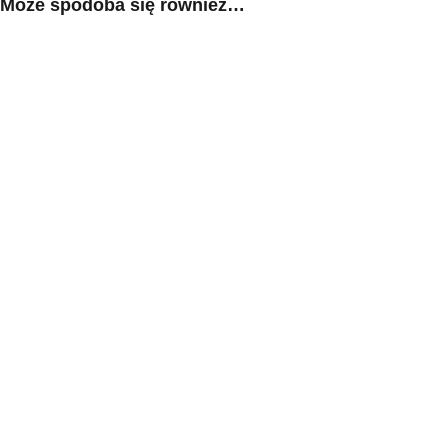
Może spodoba się również…
reklam, które są istotne i 
reklamodawców strony trzec
Nieklasyfikowane
Nieklasyfikowane pliki cooki
Odrzuć