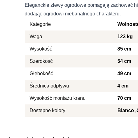
korzystania z ich usług.
Eleganckie zlewy ogrodowe pomagają zachować hig
dodając ogrodowi niebanalnego charakteru.
Niezbędne
Kategorie
Wolnost
Imię i nazwisko
Niezbędne pliki cookie mają
Waga
123 kg
sposób bez nich. Te pliki c
Wysokość
85 cm
E-mail
Preferencje
Szerokość
54 cm
Pliki cookie dotyczące prefe
Telefon
Głębokość
49 cm
strony, np. preferowany języ
Średnica odpływu
4 cm
Treść
Statystyka
Wysokość montażu kranu
70 cm
Statystyczne pliki cookie p
na stronie, gromadząc i zg
Dostępne kolory
Bianco
Wyrażam zgodę na przetwarza
ochronie danych osobowych w z
Marketing
Marketingowe pliki cookie 