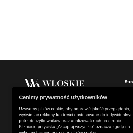
Str
Stro
Cenimy prywatność użytkowników
O fi
Właścicielem marki Włoskie Ogrody jest
Kont
Używamy plików cookie, aby poprawić jakość przeglądania,
Patch Polska sp. z o.o.
Aktu
wyświetlać reklamy lub treści dostosowane do indywidualnyc
+48 734 106 149
Skle
potrzeb użytkowników oraz analizować ruch na stronie.
info@wloskie-ogrody.pl
Kliknięcie przycisku „Akceptuj wszystkie” oznacza zgodę na
wykorzystywanie przez nas plików cookie.