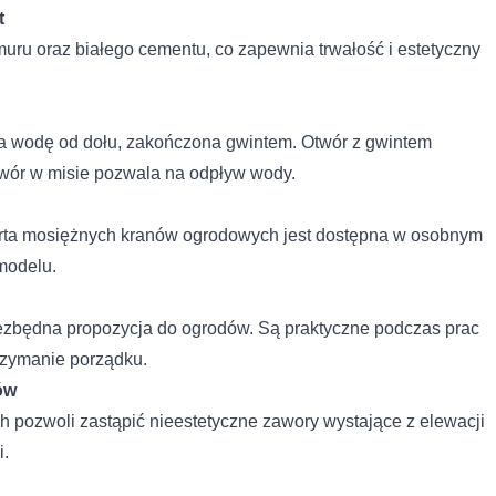
t
ru oraz białego cementu, co zapewnia trwałość i estetyczny
a wodę od dołu, zakończona gwintem. Otwór z gwintem
twór w misie pozwala na odpływ wody.
erta mosiężnych kranów ogrodowych jest dostępna w osobnym
modelu.
iezbędna propozycja do ogrodów. Są praktyczne podczas prac
trzymanie porządku.
ów
 pozwoli zastąpić nieestetyczne zawory wystające z elewacji
 do spersonalizowania treści i reklam, aby oferować funkcje społeczno
i.
 o tym, jak korzystasz z naszej witryny, udostępniamy partnerom społ
gą połączyć te informacje z innymi danymi otrzymanymi od Ciebie lub