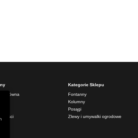
ony
Kategorie Sklepu
na główna
Fontanny
rmie
Kolumny
akt
Posągi
alności
Zlewy i umywalki ogrodowe
h
p