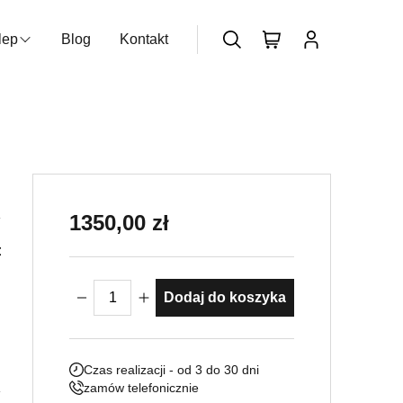
lep
Blog
Kontakt
zukiwarka produktów
Nie posiadasz konta?
Dołącz już
teraz
1350,00
zł
dowe
ilość Zlew Ogrodowy Novara
Dodaj do koszyka
Czas realizacji - od 3 do 30 dni
zamów telefonicznie