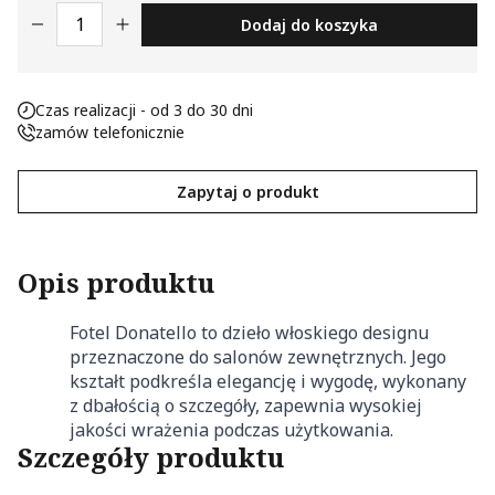
ilość FOTEL DONATELLO
Dodaj do koszyka
Nieklasyfikowane pliki cookie, to pliki, które są w procesie
klasyfikowania, wraz z dostawcami poszczególnych
ciasteczek.
Czas realizacji - od 3 do 30 dni
zamów telefonicznie
Odrzuć
Zapisz moje preferencje
Zapytaj o produkt
Akceptuj wszystko
Opis produktu
Fotel Donatello to dzieło włoskiego designu
przeznaczone do salonów zewnętrznych. Jego
kształt podkreśla elegancję i wygodę, wykonany
z dbałością o szczegóły, zapewnia wysokiej
jakości wrażenia podczas użytkowania.
Szczegóły produktu