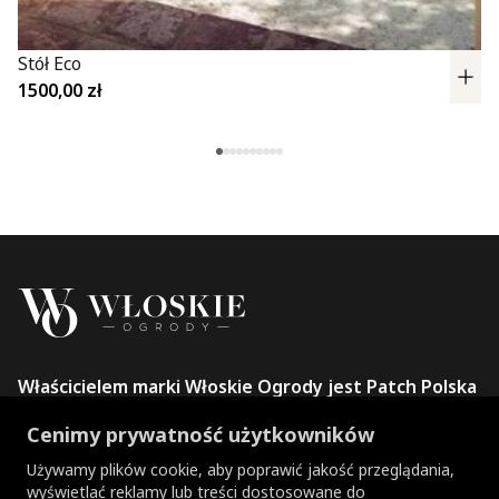
Stół Eco
1500,00
zł
Właścicielem marki Włoskie Ogrody jest Patch Polska
sp. z o.o.
Cenimy prywatność użytkowników
+48 734 106 149
info@wloskie-ogrody.pl
Używamy plików cookie, aby poprawić jakość przeglądania,
wyświetlać reklamy lub treści dostosowane do