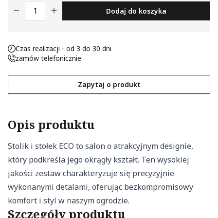
ilość STOŁEK ECO
Dodaj do koszyka
Nieklasyfikowane pliki cookie, to pliki, które są w procesie
klasyfikowania, wraz z dostawcami poszczególnych
ciasteczek.
Czas realizacji - od 3 do 30 dni
zamów telefonicznie
Odrzuć
Zapisz moje preferencje
Zapytaj o produkt
Akceptuj wszystko
Opis produktu
Stolik i stołek ECO to salon o atrakcyjnym designie,
który podkreśla jego okrągły kształt. Ten wysokiej
jakości zestaw charakteryzuje się precyzyjnie
wykonanymi detalami, oferując bezkompromisowy
komfort i styl w naszym ogrodzie.
Szczegóły produktu