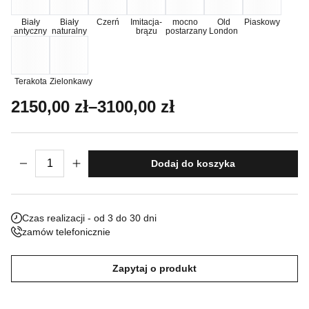
Nieklasyfikowane pliki cookie, to pliki, które są w procesie
Biały
Biały
Czerń
Imitacja-
mocno
Old
Piaskowy
antyczny
naturalny
brązu
postarzany
London
klasyfikowania, wraz z dostawcami poszczególnych ciasteczek.
Odrzuć
Terakota
Zielonkawy
Zakres cen: od 2150,00 zł do 3100,00 z
2150,00
zł
–
3100,00
zł
Zapisz moje preferencje
Akceptuj wszystko
ilość Donica Lilia
Dodaj do koszyka
Czas realizacji - od 3 do 30 dni
zamów telefonicznie
Zapytaj o produkt