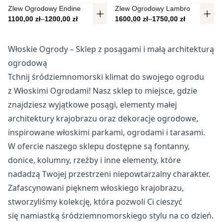
Nieklasyfikowane
Zlew Ogrodowy Endine
Zlew Ogrodowy Lambro
Zakres cen: od 1100,00 zł do 1200,00 zł
Zakres cen: od 1600,00 zł do 1750
1100,00
zł
–
1200,00
zł
1600,00
zł
–
1750,00
zł
Nieklasyfikowane pliki cookie, to pliki, które są w procesie
klasyfikowania, wraz z dostawcami poszczególnych
ciasteczek.
Włoskie Ogrody – Sklep z posągami i małą architekturą
ogrodową
Tchnij śródziemnomorski klimat do swojego ogrodu
Odrzuć
z Włoskimi Ogrodami! Nasz sklep to miejsce, gdzie
Zapisz moje preferencje
znajdziesz wyjątkowe posągi, elementy małej
Akceptuj wszystko
architektury krajobrazu oraz dekoracje ogrodowe,
inspirowane włoskimi parkami, ogrodami i tarasami.
W ofercie naszego sklepu dostępne są fontanny,
donice, kolumny, rzeźby i inne elementy, które
nadadzą Twojej przestrzeni niepowtarzalny charakter.
Zafascynowani pięknem włoskiego krajobrazu,
stworzyliśmy kolekcję, która pozwoli Ci cieszyć
się namiastką śródziemnomorskiego stylu na co dzień.