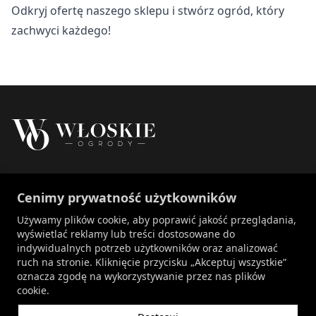
Odkryj ofertę naszego sklepu i stwórz ogród, który
zachwyci każdego!
Właścicielem marki Włoskie Ogrody jest Patch
Cenimy prywatność użytkowników
Polska sp. z o.o.
+48 734 106 149
Używamy plików cookie, aby poprawić jakość przeglądania,
info@wloskie-ogrody.pl
wyświetlać reklamy lub treści dostosowane do
indywidualnych potrzeb użytkowników oraz analizować
Strony
ruch na stronie. Kliknięcie przycisku „Akceptuj wszystkie”
oznacza zgodę na wykorzystywanie przez nas plików
Kategorie Sklepu
cookie.