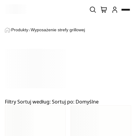
Wyszukiwarka produktów
Produkty
Wyposażenie strefy grillowej
Home
O firmie
Sklep
Blog
Filtry
Sortuj według:
Sortuj po:
Domyślne
Kontakt