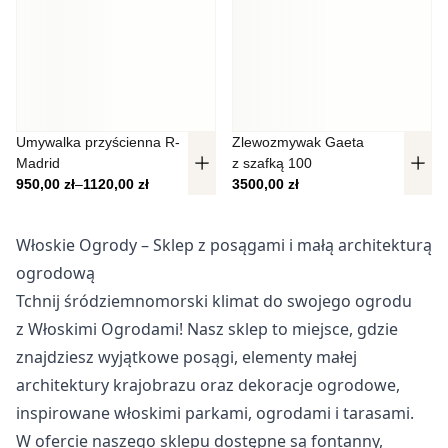
Umywalka przyścienna R-
Zlewozmywak Gaeta
Madrid
z szafką 100
Zakres cen: od 950,00 zł do 1120,00 zł
950,00
zł
–
1120,00
zł
3500,00
zł
Włoskie Ogrody – Sklep z posągami i małą architekturą
ogrodową
Tchnij śródziemnomorski klimat do swojego ogrodu
z Włoskimi Ogrodami! Nasz sklep to miejsce, gdzie
znajdziesz wyjątkowe posągi, elementy małej
architektury krajobrazu oraz dekoracje ogrodowe,
inspirowane włoskimi parkami, ogrodami i tarasami.
W ofercie naszego sklepu dostępne są fontanny,