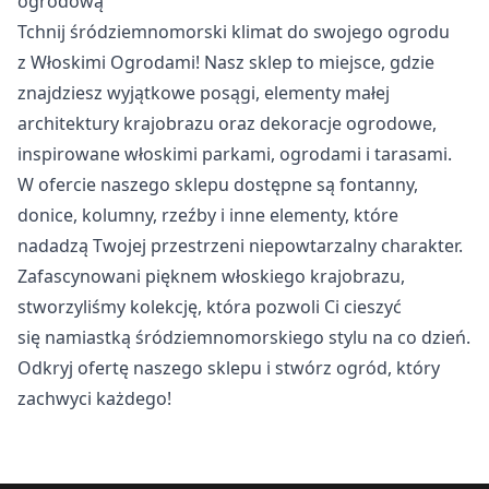
ogrodową
Pliki cookie dotyczące preferencji umożliwiają stronie
Tchnij śródziemnomorski klimat do swojego ogrodu
zapamiętanie informacji, które zmieniają wygląd lub
z Włoskimi Ogrodami! Nasz sklep to miejsce, gdzie
funkcjonowanie strony, np. preferowany język lub region, w
którym znajduje się użytkownik.
znajdziesz wyjątkowe posągi, elementy małej
architektury krajobrazu oraz dekoracje ogrodowe,
Statystyka
inspirowane włoskimi parkami, ogrodami i tarasami.
W ofercie naszego sklepu dostępne są fontanny,
Statystyczne pliki cookie pomagają właścicielem stron
internetowych zrozumieć, w jaki sposób różni użytkownicy
donice, kolumny, rzeźby i inne elementy, które
zachowują się na stronie, gromadząc i zgłaszając
nadadzą Twojej przestrzeni niepowtarzalny charakter.
anonimowe informacje.
Zafascynowani pięknem włoskiego krajobrazu,
stworzyliśmy kolekcję, która pozwoli Ci cieszyć
Marketing
się namiastką śródziemnomorskiego stylu na co dzień.
Marketingowe pliki cookie stosowane są w celu śledzenia
Odkryj ofertę naszego sklepu i stwórz ogród, który
użytkowników na stronach internetowych. Celem jest
zachwyci każdego!
wyświetlanie reklam, które są istotne i interesujące dla
poszczególnych użytkowników i tym samym bardziej cenne
dla wydawców i reklamodawców strony trzeciej.