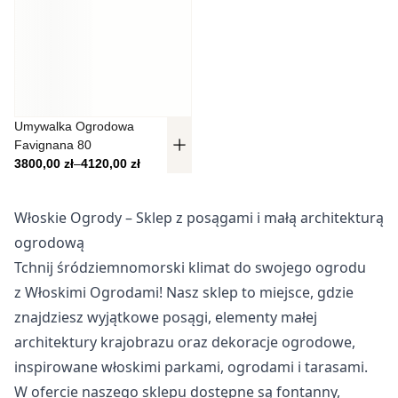
Pliki cookie dotyczące preferencji umożliwiają stronie
zapamiętanie informacji, które zmieniają wygląd lub
funkcjonowanie strony, np. preferowany język lub region, w
którym znajduje się użytkownik.
Statystyka
Umywalka Ogrodowa
Favignana 80
Statystyczne pliki cookie pomagają właścicielem stron
Zakres cen: od 3800,00 zł do 4120,00 zł
3800,00
zł
–
4120,00
zł
internetowych zrozumieć, w jaki sposób różni użytkownicy
zachowują się na stronie, gromadząc i zgłaszając
anonimowe informacje.
Włoskie Ogrody – Sklep z posągami i małą architekturą
ogrodową
Marketing
Tchnij śródziemnomorski klimat do swojego ogrodu
Marketingowe pliki cookie stosowane są w celu śledzenia
z Włoskimi Ogrodami! Nasz sklep to miejsce, gdzie
użytkowników na stronach internetowych. Celem jest
znajdziesz wyjątkowe posągi, elementy małej
wyświetlanie reklam, które są istotne i interesujące dla
architektury krajobrazu oraz dekoracje ogrodowe,
poszczególnych użytkowników i tym samym bardziej cenne
dla wydawców i reklamodawców strony trzeciej.
inspirowane włoskimi parkami, ogrodami i tarasami.
W ofercie naszego sklepu dostępne są fontanny,