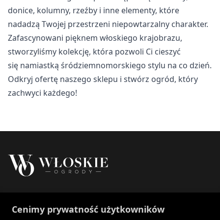
Nieklasyfikowane
donice, kolumny, rzeźby i inne elementy, które
nadadzą Twojej przestrzeni niepowtarzalny charakter.
Nieklasyfikowane pliki cookie, to pliki, które są w procesie
klasyfikowania, wraz z dostawcami poszczególnych
Zafascynowani pięknem włoskiego krajobrazu,
ciasteczek.
stworzyliśmy kolekcję, która pozwoli Ci cieszyć
się namiastką śródziemnomorskiego stylu na co dzień.
Odrzuć
Odkryj ofertę naszego sklepu i stwórz ogród, który
zachwyci każdego!
Zapisz moje preferencje
Akceptuj wszystko
Właścicielem marki Włoskie Ogrody jest Patch
Cenimy prywatność użytkowników
Polska sp. z o.o.