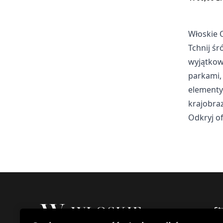
Marketing
Marketingowe pliki cookie
Włoskie 
wyświetlanie reklam, któr
Tchnij ś
wydawców i reklamodawców
wyjątkow
parkami, 
Nieklasyfikowane
elementy
Nieklasyfikowane pliki coo
krajobraz
ciasteczek.
Odkryj o
Odrzuć
St