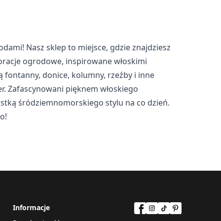
owych. Celem jest
 samym bardziej cenne dla
ami! Nasz sklep to miejsce, gdzie znajdziesz
koracje ogrodowe, inspirowane włoskimi
 fontanny, donice, kolumny, rzeźby i inne
ter. Zafascynowani pięknem włoskiego
i poszczególnych
iastką śródziemnomorskiego stylu na co dzień.
o!
eptuj wszystko
Informacje