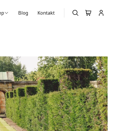
ep
Blog
Kontakt
szukiwarka produktów
Nie posiadasz konta?
Dołącz już
teraz