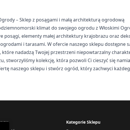
 stosowane są w celu śledzenia użytkowników na stronach internet
Ogrody – Sklep z posągami i małą architekturą ogrodową
e są istotne i interesujące dla poszczególnych użytkowników i tym
ródziemnomorski klimat do swojego ogrodu z Włoskimi Ogrod
 strony trzeciej.
e posągi, elementy małej architektury krajobrazu oraz de
ogrodami i tarasami. W ofercie naszego sklepu dostępne są
, które nadadzą Twojej przestrzeni niepowtarzalny charak
kie, to pliki, które są w procesie klasyfikowania, wraz z dostawcam
u, stworzyliśmy kolekcję, która pozwoli Ci cieszyć się nam
fertę naszego sklepu i stwórz ogród, który zachwyci każdeg
Zapisz moje preferencje
Akc
rony
Kategorie Sklepu