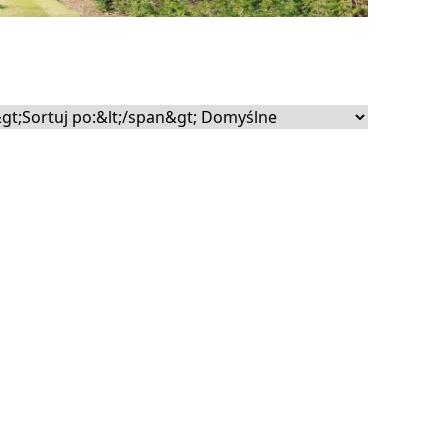
ecznościowe i analizować
rtnerom społecznościowym,
nymi od Ciebie lub
nie będzie działać w
 identyfikację osoby.
ją wygląd lub
b różni użytkownicy