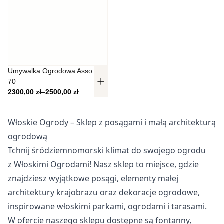
Pliki cookie dotyczące preferencji umożliwiają stronie
zapamiętanie informacji, które zmieniają wygląd lub
funkcjonowanie strony, np. preferowany język lub region, w
którym znajduje się użytkownik.
Statystyka
Umywalka Ogrodowa Asso
70
Statystyczne pliki cookie pomagają właścicielem stron
Zakres cen: od 2300,00 zł do 2500,00 zł
2300,00
zł
–
2500,00
zł
internetowych zrozumieć, w jaki sposób różni użytkownicy
zachowują się na stronie, gromadząc i zgłaszając
anonimowe informacje.
Włoskie Ogrody – Sklep z posągami i małą architekturą
ogrodową
Marketing
Tchnij śródziemnomorski klimat do swojego ogrodu
Marketingowe pliki cookie stosowane są w celu śledzenia
z Włoskimi Ogrodami! Nasz sklep to miejsce, gdzie
użytkowników na stronach internetowych. Celem jest
znajdziesz wyjątkowe posągi, elementy małej
wyświetlanie reklam, które są istotne i interesujące dla
architektury krajobrazu oraz dekoracje ogrodowe,
poszczególnych użytkowników i tym samym bardziej cenne
dla wydawców i reklamodawców strony trzeciej.
inspirowane włoskimi parkami, ogrodami i tarasami.
W ofercie naszego sklepu dostępne są fontanny,