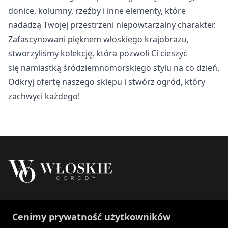
Nieklasyfikowane
donice, kolumny, rzeźby i inne elementy, które
nadadzą Twojej przestrzeni niepowtarzalny charakter.
Nieklasyfikowane pliki cookie, to pliki, które są w procesie
klasyfikowania, wraz z dostawcami poszczególnych
Zafascynowani pięknem włoskiego krajobrazu,
ciasteczek.
stworzyliśmy kolekcję, która pozwoli Ci cieszyć
się namiastką śródziemnomorskiego stylu na co dzień.
Odrzuć
Odkryj ofertę naszego sklepu i stwórz ogród, który
zachwyci każdego!
Zapisz moje preferencje
Akceptuj wszystko
Właścicielem marki Włoskie Ogrody jest Patch
Cenimy prywatność użytkowników
Polska sp. z o.o.