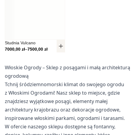
Pliki cookie dotyczące preferencji umożliwiają stronie
zapamiętanie informacji, które zmieniają wygląd lub
funkcjonowanie strony, np. preferowany język lub region, w
którym znajduje się użytkownik.
Statystyka
Studnia Vulcano
Zakres cen: od 7000,00 zł do 7500,00 zł
7000,00
zł
–
7500,00
zł
Statystyczne pliki cookie pomagają właścicielem stron
internetowych zrozumieć, w jaki sposób różni użytkownicy
zachowują się na stronie, gromadząc i zgłaszając
Włoskie Ogrody – Sklep z posągami i małą architekturą
anonimowe informacje.
ogrodową
Tchnij śródziemnomorski klimat do swojego ogrodu
Marketing
z Włoskimi Ogrodami! Nasz sklep to miejsce, gdzie
Marketingowe pliki cookie stosowane są w celu śledzenia
znajdziesz wyjątkowe posągi, elementy małej
użytkowników na stronach internetowych. Celem jest
architektury krajobrazu oraz dekoracje ogrodowe,
wyświetlanie reklam, które są istotne i interesujące dla
poszczególnych użytkowników i tym samym bardziej cenne
inspirowane włoskimi parkami, ogrodami i tarasami.
dla wydawców i reklamodawców strony trzeciej.
W ofercie naszego sklepu dostępne są fontanny,
donice, kolumny, rzeźby i inne elementy, które