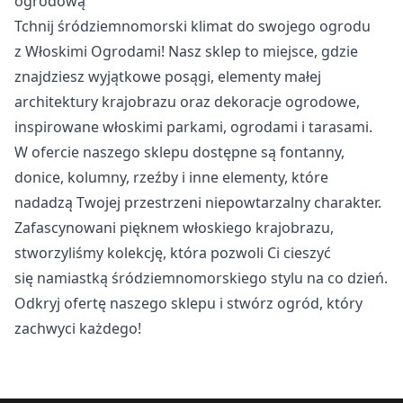
ogrodową
Pliki cookie dotyczące preferencji umożliwiają stronie
Tchnij śródziemnomorski klimat do swojego ogrodu
zapamiętanie informacji, które zmieniają wygląd lub
z Włoskimi Ogrodami! Nasz sklep to miejsce, gdzie
funkcjonowanie strony, np. preferowany język lub region, w
którym znajduje się użytkownik.
znajdziesz wyjątkowe posągi, elementy małej
architektury krajobrazu oraz dekoracje ogrodowe,
Statystyka
inspirowane włoskimi parkami, ogrodami i tarasami.
W ofercie naszego sklepu dostępne są fontanny,
Statystyczne pliki cookie pomagają właścicielem stron
internetowych zrozumieć, w jaki sposób różni użytkownicy
donice, kolumny, rzeźby i inne elementy, które
zachowują się na stronie, gromadząc i zgłaszając
nadadzą Twojej przestrzeni niepowtarzalny charakter.
anonimowe informacje.
Zafascynowani pięknem włoskiego krajobrazu,
stworzyliśmy kolekcję, która pozwoli Ci cieszyć
Marketing
się namiastką śródziemnomorskiego stylu na co dzień.
Marketingowe pliki cookie stosowane są w celu śledzenia
Odkryj ofertę naszego sklepu i stwórz ogród, który
użytkowników na stronach internetowych. Celem jest
zachwyci każdego!
wyświetlanie reklam, które są istotne i interesujące dla
poszczególnych użytkowników i tym samym bardziej cenne
dla wydawców i reklamodawców strony trzeciej.