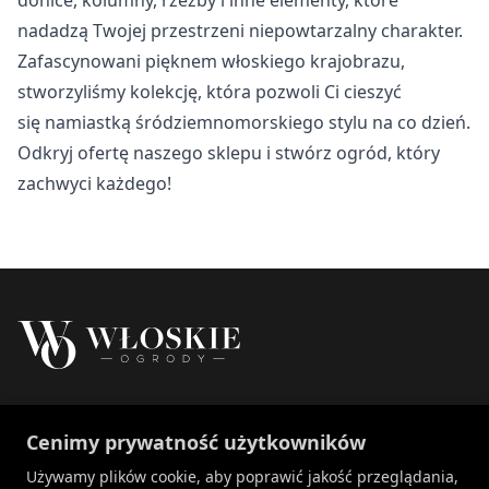
Nieklasyfikowane
nadadzą Twojej przestrzeni niepowtarzalny charakter.
Nieklasyfikowane pliki cookie, to pliki, które są w procesie
Zafascynowani pięknem włoskiego krajobrazu,
klasyfikowania, wraz z dostawcami poszczególnych
stworzyliśmy kolekcję, która pozwoli Ci cieszyć
ciasteczek.
się namiastką śródziemnomorskiego stylu na co dzień.
Odkryj ofertę naszego sklepu i stwórz ogród, który
Odrzuć
zachwyci każdego!
Zapisz moje preferencje
Akceptuj wszystko
Właścicielem marki Włoskie Ogrody jest Patch
Cenimy prywatność użytkowników
Polska sp. z o.o.
+48 734 106 149
Używamy plików cookie, aby poprawić jakość przeglądania,