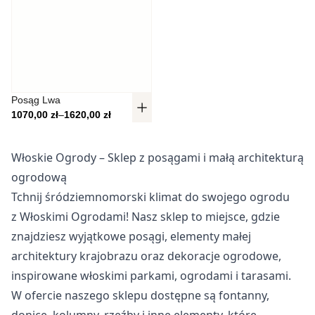
Pliki cookie dotyczące preferencji umożliwiają stronie
zapamiętanie informacji, które zmieniają wygląd lub
funkcjonowanie strony, np. preferowany język lub region, w
którym znajduje się użytkownik.
Statystyka
Posąg Lwa
Zakres cen: od 1070,00 zł do 1620,00 zł
1070,00
zł
–
1620,00
zł
Statystyczne pliki cookie pomagają właścicielem stron
internetowych zrozumieć, w jaki sposób różni użytkownicy
zachowują się na stronie, gromadząc i zgłaszając
Włoskie Ogrody – Sklep z posągami i małą architekturą
anonimowe informacje.
ogrodową
Tchnij śródziemnomorski klimat do swojego ogrodu
Marketing
z Włoskimi Ogrodami! Nasz sklep to miejsce, gdzie
Marketingowe pliki cookie stosowane są w celu śledzenia
znajdziesz wyjątkowe posągi, elementy małej
użytkowników na stronach internetowych. Celem jest
architektury krajobrazu oraz dekoracje ogrodowe,
wyświetlanie reklam, które są istotne i interesujące dla
poszczególnych użytkowników i tym samym bardziej cenne
inspirowane włoskimi parkami, ogrodami i tarasami.
dla wydawców i reklamodawców strony trzeciej.
W ofercie naszego sklepu dostępne są fontanny,
donice, kolumny, rzeźby i inne elementy, które