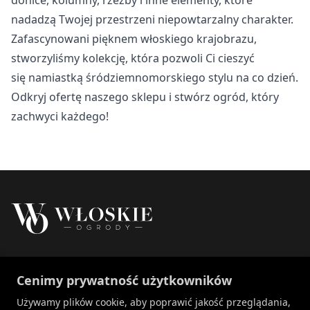
Nieklasyfikowane
nadadzą Twojej przestrzeni niepowtarzalny charakter.
Nieklasyfikowane pliki cookie, to pliki, które są w procesie
Zafascynowani pięknem włoskiego krajobrazu,
klasyfikowania, wraz z dostawcami poszczególnych
stworzyliśmy kolekcję, która pozwoli Ci cieszyć
ciasteczek.
się namiastką śródziemnomorskiego stylu na co dzień.
Odkryj ofertę naszego sklepu i stwórz ogród, który
Odrzuć
zachwyci każdego!
Zapisz moje preferencje
Akceptuj wszystko
Właścicielem marki Włoskie Ogrody jest Patch
Cenimy prywatność użytkowników
Polska sp. z o.o.
+48 734 106 149
Używamy plików cookie, aby poprawić jakość przeglądania,