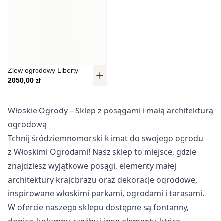
Pliki cookie dotyczące preferencji umożliwiają stronie
zapamiętanie informacji, które zmieniają wygląd lub
funkcjonowanie strony, np. preferowany język lub region, w
którym znajduje się użytkownik.
Statystyka
Zlew ogrodowy Liberty
2050,00
zł
Statystyczne pliki cookie pomagają właścicielem stron
internetowych zrozumieć, w jaki sposób różni użytkownicy
zachowują się na stronie, gromadząc i zgłaszając
Włoskie Ogrody – Sklep z posągami i małą architekturą
anonimowe informacje.
ogrodową
Tchnij śródziemnomorski klimat do swojego ogrodu
Marketing
z Włoskimi Ogrodami! Nasz sklep to miejsce, gdzie
Marketingowe pliki cookie stosowane są w celu śledzenia
znajdziesz wyjątkowe posągi, elementy małej
użytkowników na stronach internetowych. Celem jest
architektury krajobrazu oraz dekoracje ogrodowe,
wyświetlanie reklam, które są istotne i interesujące dla
poszczególnych użytkowników i tym samym bardziej cenne
inspirowane włoskimi parkami, ogrodami i tarasami.
dla wydawców i reklamodawców strony trzeciej.
W ofercie naszego sklepu dostępne są fontanny,
donice, kolumny, rzeźby i inne elementy, które